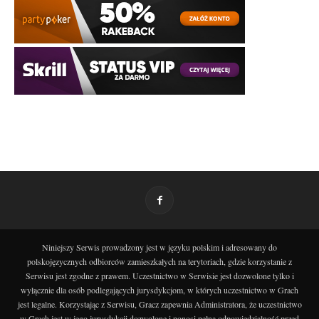
Niniejszy Serwis prowadzony jest w języku polskim i adresowany do
polskojęzycznych odbiorców zamieszkałych na terytoriach, gdzie korzystanie z
Serwisu jest zgodne z prawem. Uczestnictwo w Serwisie jest dozwolone tylko i
wyłącznie dla osób podlegających jurysdykcjom, w których uczestnictwo w Grach
jest legalne. Korzystając z Serwisu, Gracz zapewnia Administratora, że uczestnictwo
w Grach jest w jego jurysdykcji dozwolone i ponosi pełną odpowiedzialność przed