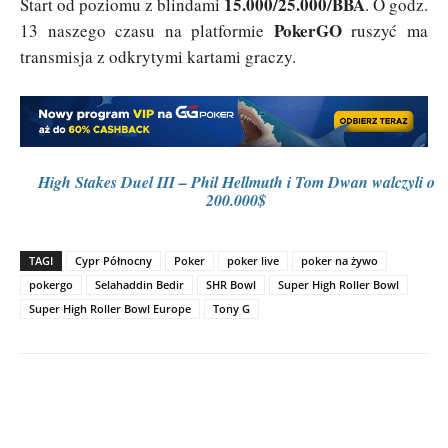
15.000/25.000/BBA
Start od poziomu z blindami
. O godz.
PokerGO
13 naszego czasu na platformie
ruszyć ma
transmisja z odkrytymi kartami graczy.
High Stakes Duel III – Phil Hellmuth i Tom Dwan walczyli o
200.000$
TAGI
Cypr Północny
Poker
poker live
poker na żywo
pokergo
Selahaddin Bedir
SHR Bowl
Super High Roller Bowl
Super High Roller Bowl Europe
Tony G