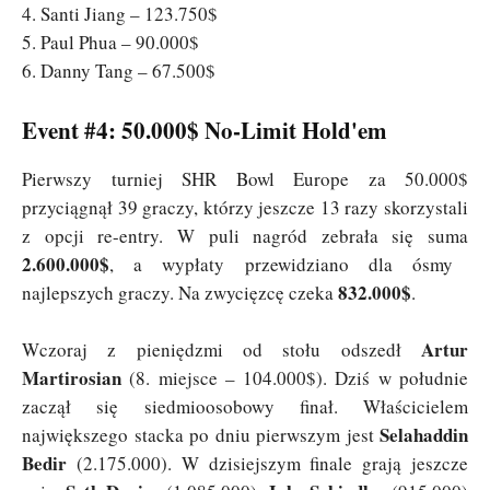
4. Santi Jiang – 123.750$
5. Paul Phua – 90.000$
6. Danny Tang – 67.500$
Event #4: 50.000$ No-Limit Hold'em
Pierwszy turniej SHR Bowl Europe za 50.000$
przyciągnął 39 graczy, którzy jeszcze 13 razy skorzystali
z opcji re-entry. W puli nagród zebrała się suma
2.600.000$
, a wypłaty przewidziano dla ósmy
832.000$
najlepszych graczy. Na zwycięzcę czeka
.
Artur
Wczoraj z pieniędzmi od stołu odszedł
Martirosian
(8. miejsce – 104.000$). Dziś w południe
zaczął się siedmioosobowy finał. Właścicielem
Selahaddin
największego stacka po dniu pierwszym jest
Bedir
(2.175.000). W dzisiejszym finale grają jeszcze