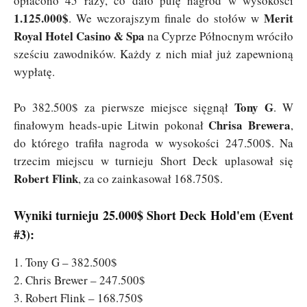
opłacono 45 razy, co dało pulę nagród w wysokości
1.125.000$
Merit
. We wczorajszym finale do stołów w
Royal Hotel Casino & Spa
na Cyprze Północnym wróciło
sześciu zawodników. Każdy z nich miał już zapewnioną
wypłatę.
Tony G
Po 382.500$ za pierwsze miejsce sięgnął
. W
Chrisa Brewera
finałowym heads-upie Litwin pokonał
,
do którego trafiła nagroda w wysokości 247.500$. Na
trzecim miejscu w turnieju Short Deck uplasował się
Robert Flink
, za co zainkasował 168.750$.
Wyniki turnieju 25.000$ Short Deck Hold'em (Event
#3):
1. Tony G – 382.500$
2. Chris Brewer – 247.500$
3. Robert Flink – 168.750$