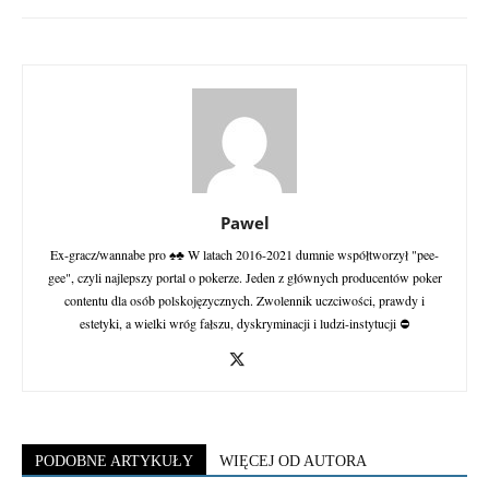
Pawel
Ex-gracz/wannabe pro ♠♣ W latach 2016-2021 dumnie współtworzył "pee-
gee", czyli najlepszy portal o pokerze. Jeden z głównych producentów poker
contentu dla osób polskojęzycznych. Zwolennik uczciwości, prawdy i
estetyki, a wielki wróg fałszu, dyskryminacji i ludzi-instytucji ⛔
PODOBNE ARTYKUŁY
WIĘCEJ OD AUTORA