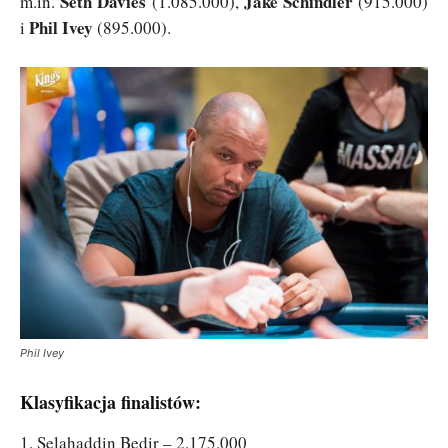
Seth Davies
Jake Schindler
m.in.
(1.085.000),
(915.000)
Phil Ivey
i
(895.000).
Phil Ivey
Klasyfikacja finalistów:
1. Selahaddin Bedir – 2.175.000