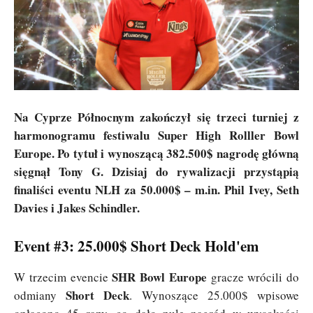
Na Cyprze Północnym zakończył się trzeci turniej z
harmonogramu festiwalu Super High Rolller Bowl
Europe. Po tytuł i wynoszącą 382.500$ nagrodę główną
sięgnął Tony G. Dzisiaj do rywalizacji przystąpią
finaliści eventu NLH za 50.000$ – m.in. Phil Ivey, Seth
Davies i Jakes Schindler.
Event #3: 25.000$ Short Deck Hold'em
SHR Bowl Europe
W trzecim evencie
gracze wrócili do
Short Deck
odmiany
. Wynoszące 25.000$ wpisowe