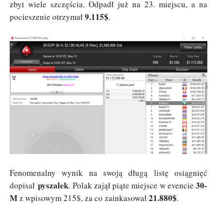
zbyt wiele szczęścia. Odpadł już na 23. miejscu, a na
9.115$
pocieszenie otrzymał
.
Fenomenalny wynik na swoją długą listę osiągnięć
pyszalek
30-
dopisał
. Polak zajął piąte miejsce w evencie
M
21.880$
z wpisowym 215$, za co zainkasował
.