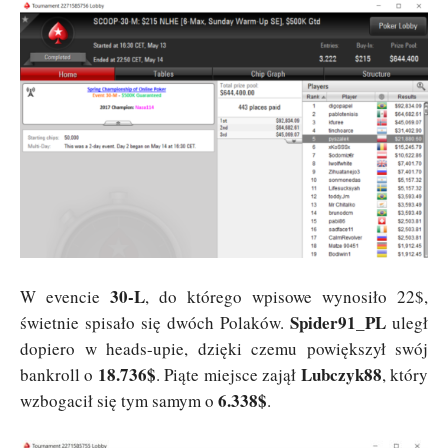
30-L
W evencie
, do którego wpisowe wynosiło 22$,
Spider91_PL
świetnie spisało się dwóch Polaków.
uległ
dopiero w heads-upie, dzięki czemu powiększył swój
18.736$
Lubczyk88
bankroll o
. Piąte miejsce zajął
, który
6.338$
wzbogacił się tym samym o
.