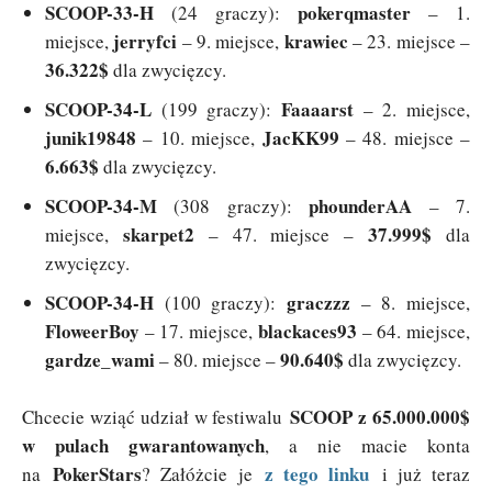
SCOOP-33-H
pokerqmaster
(24 graczy):
– 1.
jerryfci
krawiec
miejsce,
– 9. miejsce,
– 23. miejsce –
36.322$
dla zwycięzcy.
SCOOP-34-L
Faaaarst
(199 graczy):
– 2. miejsce,
junik19848
JacKK99
– 10. miejsce,
– 48. miejsce –
6.663$
dla zwycięzcy.
SCOOP-34-M
phounderAA
(308 graczy):
– 7.
skarpet2
37.999$
miejsce,
– 47. miejsce –
dla
zwycięzcy.
SCOOP-34-H
graczzz
(100 graczy):
– 8. miejsce,
FloweerBoy
blackaces93
– 17. miejsce,
– 64. miejsce,
gardze_wami
90.640$
– 80. miejsce –
dla zwycięzcy.
SCOOP z 65.000.000$
Chcecie wziąć udział w festiwalu
w pulach gwarantowanych
, a nie macie konta
PokerStars
z tego linku
na
? Załóżcie je
i już teraz