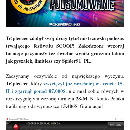
Tr!pleeeee zdobył swój drugi tytuł mistrzowski podczas
trwającego festiwalu SCOOP! Zakończone wczoraj
turnieje przyniosły też świetne wyniki graczom takim
jak pyszalek, limitless czy Spider91_PL.
Zaczynamy oczywiście od największego wyczynu.
Tr!pleeeee
zwyciężył już wcześniej w evencie 15-
, który
H i zgarnął ponad 87.000$
, nie miał sobie równych w
28-M
rozstrzygniętym wczoraj turnieju
. Na konto Polaka
15.406$
trafiła nagroda wynosząca
. Gratulacje!