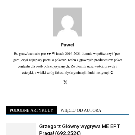
Pawel
Ex-gracz/wannabe pro ♠♣ W latach 2016-2021 dumnie współtworzył "pee-
gee", czyli najlepszy portal o pokerze. Jeden z głównych producentów poker
contentu dla osób polskojęzycznych. Zwolennik uczciwości, prawdy i
estetyki, a wielki wróg fałszu, dyskryminacji i ludzi-instytucji ⛔
PODOBNE ARTYKUŁY
WIĘCEJ OD AUTORA
Grzegorz Główny wygrywa ME EPT
Praga! (692.252€)