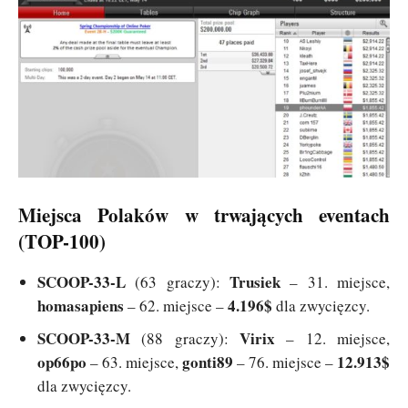
Miejsca Polaków w trwających eventach
(TOP-100)
SCOOP-33-L
Trusiek
(63 graczy):
– 31. miejsce,
homasapiens
4.196$
– 62. miejsce –
dla zwycięzcy.
SCOOP-33-M
Virix
(88 graczy):
– 12. miejsce,
op66po
gonti89
12.913$
– 63. miejsce,
– 76. miejsce –
dla zwycięzcy.