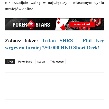
rozpocznijcie walkę w największym wiosennym cyklu
turniejów online.
Zobacz także:
Triton SHRS – Phil Ivey
wygrywa turniej 250.000 HKD Short Deck!
TAGI
PokerStars
scoop
Tr!pleeeee