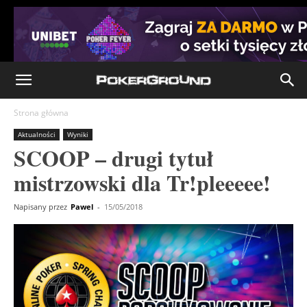
Strona główna
Aktualności
Wyniki
SCOOP – drugi tytuł
mistrzowski dla Tr!pleeeee!
Napisany przez
Pawel
-
15/05/2018