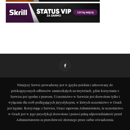
Niniejszy Serwis prowadzony jest w języku polskim i adresowany do
polskojęzycznych odbiorców zamieszkałych na terytoriach, gdzie korzystanie z
Serwisu jest zgodne z prawem. Uczestnictwo w Serwisie jest dozwolone tylko i
wyłącznie dla osób podlegających jurysdykcjom, w których uczestnictwo w Grach
jest legalne. Korzystając z Serwisu, Gracz zapewnia Administratora, że uczestnictwo
w Grach jest w jego jurysdykcji dozwolone i ponosi pełną odpowiedzialność przed
Administratorem za prawdziwość złożonego przez siebie oświadczenia.