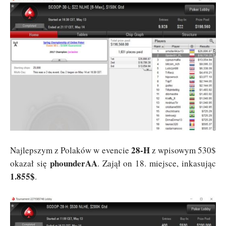
28-H
Najlepszym z Polaków w evencie
z wpisowym 530$
phounderAA
okazał się
. Zajął on 18. miejsce, inkasując
1.855$
.