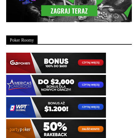
Poker Roomy