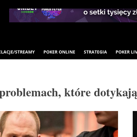
ELACJE/STREAMY
POKER ONLINE
STRATEGIA
POKER LI
roblemach, które dotykają 