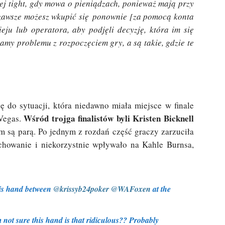
ej tight, gdy mowa o pieniądzach, ponieważ mają przy
zawsze możesz wkupić się
ponownie [za pomocą konta
eju lub operatora, aby podjęli decyzję, która im się
amy problemu z rozpoczęciem gry, a są takie, gdzie te
ę do sytuacji, która niedawno miała miejsce w finale
Wśród trojga finalistów byli Kristen Bicknell
Vegas.
 są parą. Po jednym z rozdań część graczy zarzuciła
achowanie i niekorzystnie wpływało na Kahle Burnsa,
his hand between
@krissyb24poker
@WAFoxen
at the
'm not sure this hand is that ridiculous?? Probably