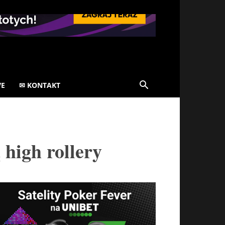
VE
✉ KONTAKT
high rollery