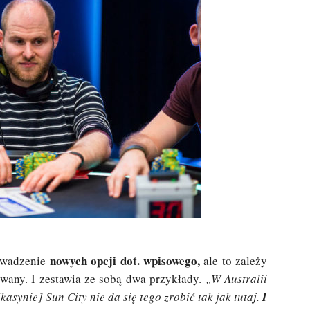
nowych opcji dot. wpisowego,
owadzenie
ale to zależy
ywany. I zestawia ze sobą dwa przykłady.
„W Australii
asynie] Sun City nie da się tego zrobić tak jak tutaj.
I