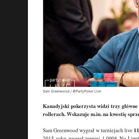
Sam Greenwood / ©PartyPoker Live
Kanadyjski pokerzysta widzi trzy główne
rollerach. Wskazuje m.in. na kwestię spr
11
Sam Greenwood wygrał w turniejach live
2015 roku wygrał turniej 1.000$ No-Lim