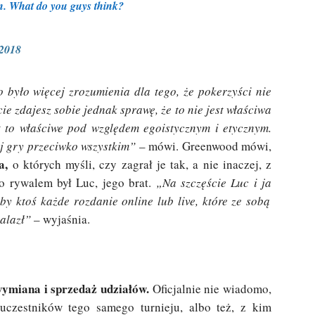
n. What do you guys think?
 2018
 było więcej zrozumienia dla tego, że pokerzyści nie
 zdajesz sobie jednak sprawę, że to nie jest właściwa
st to właściwe pod względem egoistycznym i etycznym.
j gry przeciwko wszystkim”
– mówi. Greenwood mówi,
a,
o których myśli, czy zagrał je tak, a nie inaczej, z
o rywalem był Luc, jego brat.
„Na szczęście Luc i ja
y ktoś każde rozdanie online lub live, które ze sobą
nalazł”
– wyjaśnia.
ymiana i sprzedaż udziałów.
Oficjalnie nie wiadomo,
uczestników tego samego turnieju, albo też, z kim