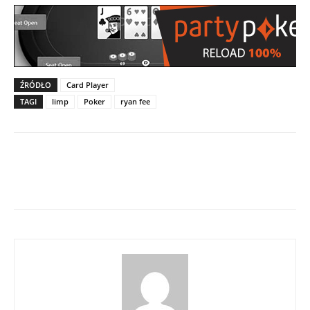
ŹRÓDŁO
Card Player
TAGI
limp
Poker
ryan fee