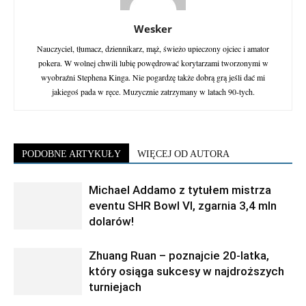
Wesker
Nauczyciel, tłumacz, dziennikarz, mąż, świeżo upieczony ojciec i amator
pokera. W wolnej chwili lubię powędrować korytarzami tworzonymi w
wyobraźni Stephena Kinga. Nie pogardzę także dobrą grą jeśli dać mi
jakiegoś pada w ręce. Muzycznie zatrzymany w latach 90-tych.
PODOBNE ARTYKUŁY
WIĘCEJ OD AUTORA
Michael Addamo z tytułem mistrza
eventu SHR Bowl VI, zgarnia 3,4 mln
dolarów!
Zhuang Ruan – poznajcie 20-latka,
który osiąga sukcesy w najdroższych
turniejach