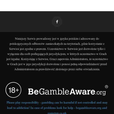
Niniejszy Serwis prowadzony jest w języku polskim i adresowany do
polskojęzycznych odbiorców zamieszkałych na terytoriach, gdzie korzystanie z
Serwisu jest zgodne z prawem. Uczestnictwo w Serwisie jest dozwolone tylko i
wyłącznie dla osób podlegających jurysdykcjom, w których uczestnictwo w Grach
jest legalne. Korzystając z Serwisu, Gracz zapewnia Administratora, że uczestnictwo
w Grach jest w jego jurysdykcji dozwolone i ponosi pełną odpowiedzialność przed
Administratorem za prawdziwość złożonego przez siebie oświadczenia.
Please play responsibility - gambling can be harmful if not controlled and may
lead to addiction! In case of problems look for help - begambleaware.org and
gamstop.co.uk