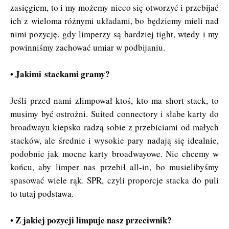
zasięgiem, to i my możemy nieco się otworzyć i przebijać
ich z wieloma różnymi układami, bo będziemy mieli nad
nimi pozycję. gdy limperzy są bardziej tight, wtedy i my
powinniśmy zachować umiar w podbijaniu.
• Jakimi stackami gramy?
Jeśli przed nami zlimpował ktoś, kto ma short stack, to
musimy być ostrożni. Suited connectory i słabe karty do
broadwayu kiepsko radzą sobie z przebiciami od małych
stacków, ale średnie i wysokie pary nadają się idealnie,
podobnie jak mocne karty broadwayowe. Nie chcemy w
końcu, aby limper nas przebił all-in, bo musielibyśmy
spasować wiele rąk. SPR, czyli proporcje stacka do puli
to tutaj podstawa.
• Z jakiej pozycji limpuje nasz przeciwnik?