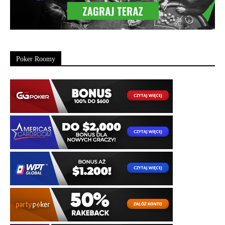
Poker Roomy