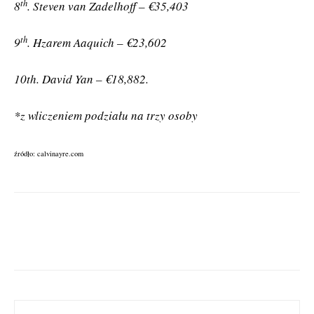
th
8
. Steven van Zadelhoff – €35,403
th
9
. Hzarem Aaquich – €23,602
10th. David Yan – €18,882.
*z wliczeniem podziału na trzy osoby
źródło: calvinayre.com