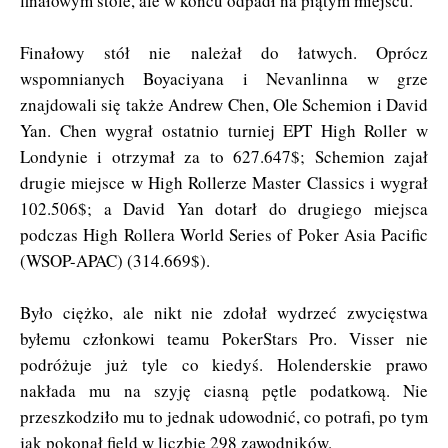
finałowym stole, ale w końcu odpadł na piątym miejscu.
Finałowy stół nie należał do łatwych. Oprócz
wspomnianych Boyaciyana i Nevanlinna w grze
znajdowali się także Andrew Chen, Ole Schemion i David
Yan. Chen wygrał ostatnio turniej EPT High Roller w
Londynie i otrzymał za to 627.647$; Schemion zajał
drugie miejsce w High Rollerze Master Classics i wygrał
102.506$; a David Yan dotarł do drugiego miejsca
podczas High Rollera World Series of Poker Asia Pacific
(WSOP-APAC) (314.669$).
Było ciężko, ale nikt nie zdołał wydrzeć zwycięstwa
byłemu członkowi teamu PokerStars Pro. Visser nie
podróżuje już tyle co kiedyś. Holenderskie prawo
nakłada mu na szyję ciasną pętle podatkową. Nie
przeszkodziło mu to jednak udowodnić, co potrafi, po tym
jak pokonał field w liczbie 298 zawodników.