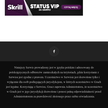
Niniejszy Serwis prowadzony jest w języku polskim i adresowany do
polskojęzycznych odbiorców zamieszkałych na terytoriach, gdzie korzystanie z
Serwisu jest zgodne z prawem. Uczestnictwo w Serwisie jest dozwolone tylko i
wyłącznie dla osób podlegających jurysdykcjom, w których uczestnictwo w Grach
jest legalne. Korzystając z Serwisu, Gracz zapewnia Administratora, że uczestnictwo
w Grach jest w jego jurysdykcji dozwolone i ponosi pełną odpowiedzialność przed
Administratorem za prawdziwość złożonego przez siebie oświadczenia.