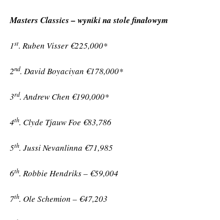
Masters Classics – wyniki na stole finałowym
st
1
. Ruben Visser €225,000*
nd
2
. David Boyaciyan €178,000*
rd
3
. Andrew Chen €190,000*
th
4
. Clyde Tjauw Foe €83,786
th
5
. Jussi Nevanlinna €71,985
th
6
. Robbie Hendriks – €59,004
th
7
. Ole Schemion – €47,203