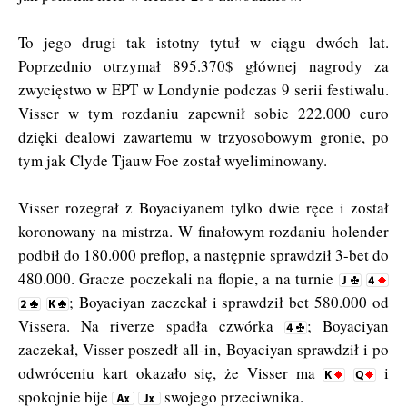
To jego drugi tak istotny tytuł w ciągu dwóch lat.
Poprzednio otrzymał 895.370$ głównej nagrody za
zwycięstwo w EPT w Londynie podczas 9 serii festiwalu.
Visser w tym rozdaniu zapewnił sobie 222.000 euro
dzięki dealowi zawartemu w trzyosobowym gronie, po
tym jak Clyde Tjauw Foe został wyeliminowany.
Visser rozegrał z Boyaciyanem tylko dwie ręce i został
koronowany na mistrza. W finałowym rozdaniu holender
podbił do 180.000 preflop, a następnie sprawdził 3-bet do
480.000. Gracze poczekali na flopie, a na turnie
; Boyaciyan zaczekał i sprawdził bet 580.000 od
Vissera. Na riverze spadła czwórka
; Boyaciyan
zaczekał, Visser poszedł all-in, Boyaciyan sprawdził i po
odwróceniu kart okazało się, że Visser ma
i
spokojnie bije
swojego przeciwnika.