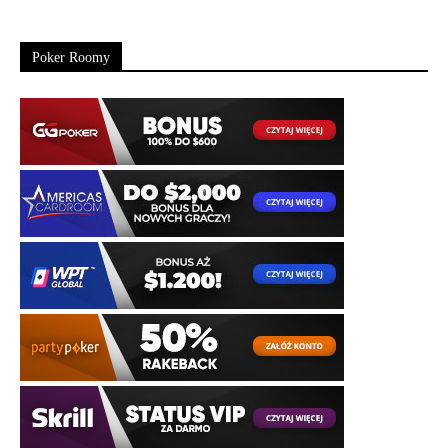
Poker Roomy