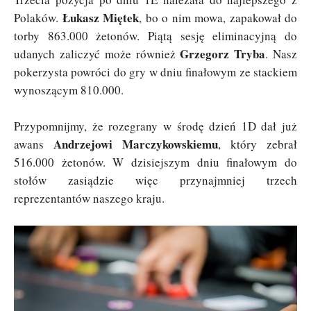
Łukasz Miętek
Polaków.
, bo o nim mowa, zapakował do
torby 863.000 żetonów. Piątą sesję eliminacyjną do
Grzegorz Tryba
udanych zaliczyć może również
. Nasz
pokerzysta powróci do gry w dniu finałowym ze stackiem
wynoszącym 810.000.
Przypomnijmy, że rozegrany w środę dzień 1D dał już
Andrzejowi Marczykowskiemu
awans
, który zebrał
516.000 żetonów. W dzisiejszym dniu finałowym do
stołów zasiądzie więc przynajmniej trzech
reprezentantów naszego kraju.