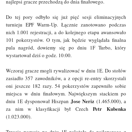
najlepsi gracze przechodzą do dnia finałowego.
Do tej pory odbyło się już pięć sesji eliminacyjnych
turnieju EPF Warm-Up. Łącznie zanotowano podczas
nich 1.001 rejestracji, a do kolejnego etapu awansowało
101 pokerzystów. O tym, jak będzie wyglądała finalna
pula nagród, dowiemy się po dniu 1F Turbo, który
wystartował dziś o godz. 10:00.
Wczoraj gracze mogli rywalizować w dniu 1E. Do stołów
zasiadło 357 zawodników, a z opcji re-entry skorzystali
oni jeszcze 182 razy. 54 pokerzystów zapewniło sobie
miejsca w dniu finałowym. Największym stackiem po
Jose Neriz
dniu 1E dysponował Hiszpan
(1.465.000), a
Petr Kubenka
za nim w klasyfikacji był Czech
(1.023.000).
Trzecia pozycja po dniu 1E należała do najlepszego z