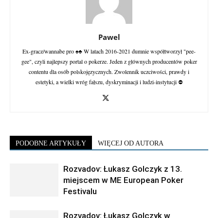
Pawel
Ex-gracz/wannabe pro ♠♣ W latach 2016-2021 dumnie współtworzył "pee-
gee", czyli najlepszy portal o pokerze. Jeden z głównych producentów poker
contentu dla osób polskojęzycznych. Zwolennik uczciwości, prawdy i
estetyki, a wielki wróg fałszu, dyskryminacji i ludzi-instytucji ⛔
PODOBNE ARTYKUŁY
WIĘCEJ OD AUTORA
Rozvadov: Łukasz Golczyk z 13.
miejscem w ME European Poker
Festivalu
Rozvadov: Łukasz Golczyk w