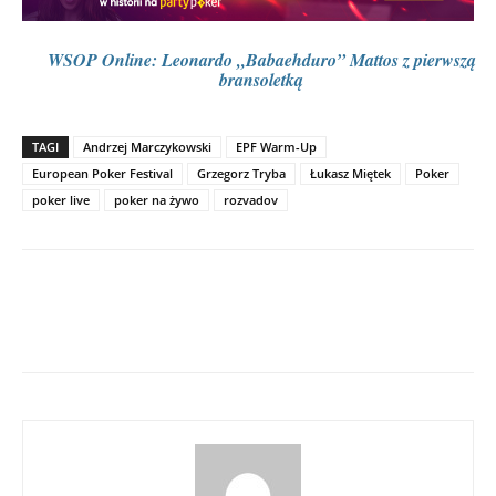
WSOP Online: Leonardo „Babaehduro” Mattos z pierwszą
bransoletką
TAGI
Andrzej Marczykowski
EPF Warm-Up
European Poker Festival
Grzegorz Tryba
Łukasz Miętek
Poker
poker live
poker na żywo
rozvadov