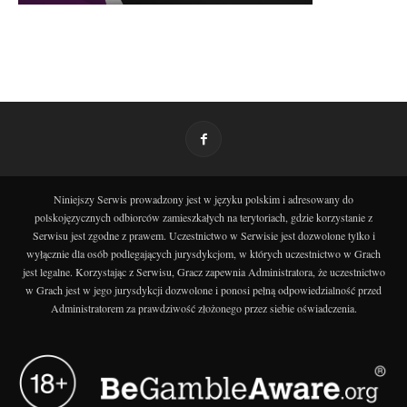
Niniejszy Serwis prowadzony jest w języku polskim i adresowany do
polskojęzycznych odbiorców zamieszkałych na terytoriach, gdzie korzystanie z
Serwisu jest zgodne z prawem. Uczestnictwo w Serwisie jest dozwolone tylko i
wyłącznie dla osób podlegających jurysdykcjom, w których uczestnictwo w Grach
jest legalne. Korzystając z Serwisu, Gracz zapewnia Administratora, że uczestnictwo
w Grach jest w jego jurysdykcji dozwolone i ponosi pełną odpowiedzialność przed
Administratorem za prawdziwość złożonego przez siebie oświadczenia.