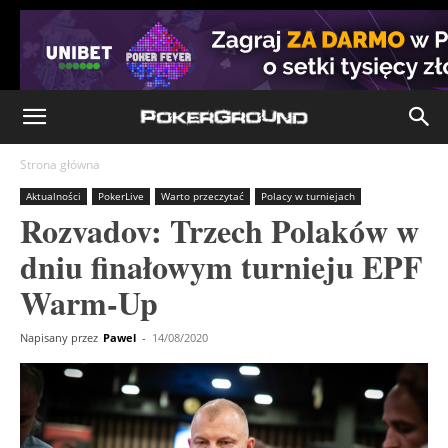
Strona główna
Aktualności
PokerLive
Warto przeczytać
Polacy w turniejach
Rozvadov: Trzech Polaków w
dniu finałowym turnieju EPF
Warm-Up
Napisany przez
Pawel
-
14/08/2020