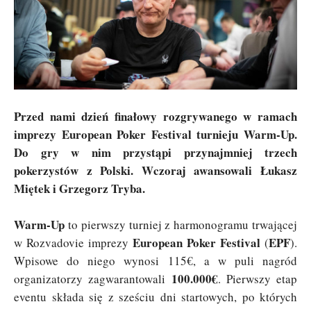
Przed nami dzień finałowy rozgrywanego w ramach
imprezy European Poker Festival turnieju Warm-Up.
Do gry w nim przystąpi przynajmniej trzech
pokerzystów z Polski. Wczoraj awansowali Łukasz
Miętek i Grzegorz Tryba.
Warm-Up
to pierwszy turniej z harmonogramu trwającej
European Poker Festival
EPF
w Rozvadovie imprezy
(
).
Wpisowe do niego wynosi 115€, a w puli nagród
100.000€
organizatorzy zagwarantowali
. Pierwszy etap
eventu składa się z sześciu dni startowych, po których