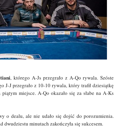
tiani
, którego A-Js przegrało z A-Qo rywala. Szóste
go J-J przegrało z 10-10 rywala, który trafił dziesiątkę
a piątym miejsce. A-Qo okazało się za słabe na A-Ks
wy o dealu, ale nie udało się dojść do porozumienia.
ad dwudziestu minutach zakończyła się sukcesem.