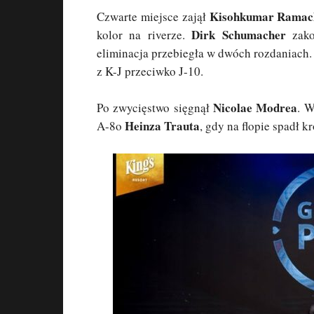
Kisohkumar Ramac
Czwarte miejsce zajął
Dirk Schumacher
kolor na riverze.
zako
eliminacja przebiegła w dwóch rozdaniach.
z K-J przeciwko J-10.
Nicolae Modrea
Po zwycięstwo sięgnął
. W
Heinza Trauta
A-8o
, gdy na flopie spadł kr