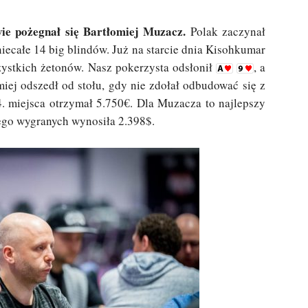
ie pożegnał się Bartłomiej Muzacz.
Polak zaczynał
niecałe 14 big blindów. Już na starcie dnia Kisohkumar
ystkich żetonów. Nasz pokerzysta odsłonił
, a
miej odszedł od stołu, gdy nie zdołał odbudować się z
4. miejsca otrzymał 5.750€. Dla Muzacza to najlepszy
jego wygranych wynosiła 2.398$.