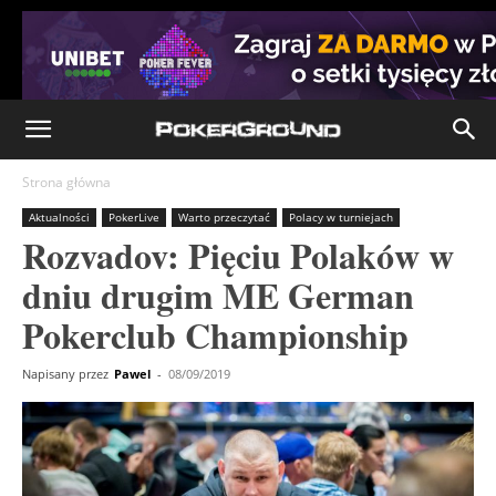
Strona główna
Aktualności
PokerLive
Warto przeczytać
Polacy w turniejach
Rozvadov: Pięciu Polaków w
dniu drugim ME German
Pokerclub Championship
Napisany przez
Pawel
-
08/09/2019