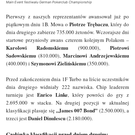
Main Event festiwalu German Pokerclub Championship
Pierwszy z naszych reprezentantów awansował już po
Piotrze Trębaczu
piątkowym dniu 1B. Mowa o
, który do
dnia drugiego zabierze 735.000 żetonów. Wczorajsze dni
startowe przyniosły awans czterem kolejnym Polakom –
Karolowi Radomskiemu
Piotrowi
(900.000),
Sadowskiemu
Marcinowi Andrzejewskiemu
(810.000),
Szymonowi Zielińskiemu
(400.000) i
(350.000).
Przed zakończeniem dnia 1F Turbo na liście uczestników
dnia drugiego widniały 222 nazwiska. Chip leaderem
Enrico Linke
turnieju jest
, który powróci do gry z
2.695.000 w stacku. Na drugiej pozycji w aktualnej
„James 007 Bond”
klasyfikacji plasuje się
(2.500.000), a
Daniel Dinulescu
trzeci jest
(2.180.000).
Czołówka klasyfikacji przed dniem drugim: