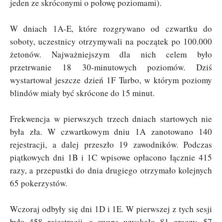
jeden ze skróconymi o połowę poziomami).
W dniach 1A-E, które rozgrywano od czwartku do
soboty, uczestnicy otrzymywali na początek po 100.000
żetonów. Najważniejszym dla nich celem było
przetrwanie 18 30-minutowych poziomów. Dziś
wystartował jeszcze dzień 1F Turbo, w którym poziomy
blindów miały być skrócone do 15 minut.
Frekwencja w pierwszych trzech dniach startowych nie
była zła. W czwartkowym dniu 1A zanotowano 140
rejestracji, a dalej przeszło 19 zawodników. Podczas
piątkowych dni 1B i 1C wpisowe opłacono łącznie 415
razy, a przepustki do dnia drugiego otrzymało kolejnych
65 pokerzystów.
Wczoraj odbyły się dni 1D i 1E. W pierwszej z tych sesji
było 458 rejestracji, a awans uzyskało 81 graczy. 57