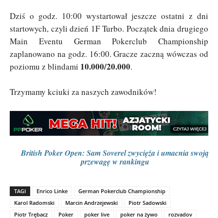
Dziś o godz. 10:00 wystartował jeszcze ostatni z dni
startowych, czyli dzień 1F Turbo. Początek dnia drugiego
Main Eventu German Pokerclub Championship
zaplanowano na godz. 16:00. Gracze zaczną wówczas od
10.000/20.000
poziomu z blindami
.
Trzymamy kciuki za naszych zawodników!
British Poker Open: Sam Soverel zwycięża i umacnia swoją
przewagę w rankingu
TAGI
Enrico Linke
German Pokerclub Championship
Karol Radomski
Marcin Andrzejewski
Piotr Sadowski
Piotr Trębacz
Poker
poker live
poker na żywo
rozvadov