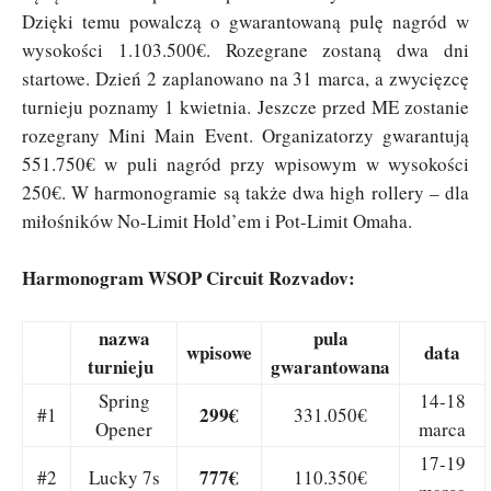
Dzięki temu powalczą o gwarantowaną pulę nagród w
wysokości 1.103.500€. Rozegrane zostaną dwa dni
startowe. Dzień 2 zaplanowano na 31 marca, a zwycięzcę
turnieju poznamy 1 kwietnia. Jeszcze przed ME zostanie
rozegrany Mini Main Event. Organizatorzy gwarantują
551.750€ w puli nagród przy wpisowym w wysokości
250€. W harmonogramie są także dwa high rollery – dla
miłośników No-Limit Hold’em i Pot-Limit Omaha.
Harmonogram WSOP Circuit Rozvadov:
nazwa
pula
wpisowe
data
turnieju
gwarantowana
Spring
14-18
299€
#1
331.050€
Opener
marca
17-19
777€
#2
Lucky 7s
110.350€