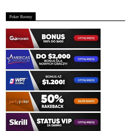
Poker Roomy