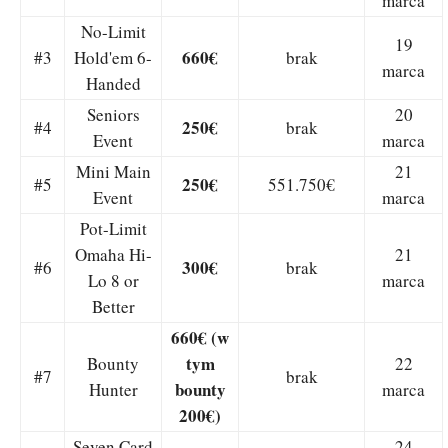
marca
No-Limit
19
660€
#3
Hold'em 6-
brak
marca
Handed
Seniors
20
250€
#4
brak
Event
marca
Mini Main
21
250€
#5
551.750€
Event
marca
Pot-Limit
Omaha Hi-
21
300€
#6
brak
Lo 8 or
marca
Better
660€ (w
tym
Bounty
22
#7
brak
bounty
Hunter
marca
200€)
Seven Card
24