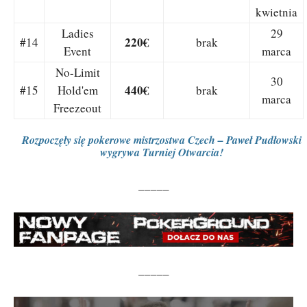
kwietnia
Ladies
29
220€
#14
brak
Event
marca
No-Limit
30
440€
#15
Hold'em
brak
marca
Freezeout
Rozpoczęły się pokerowe mistrzostwa Czech – Paweł Pudłowski
wygrywa Turniej Otwarcia!
_____
_____