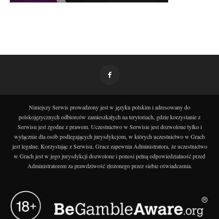
Niniejszy Serwis prowadzony jest w języku polskim i adresowany do
polskojęzycznych odbiorców zamieszkałych na terytoriach, gdzie korzystanie z
Serwisu jest zgodne z prawem. Uczestnictwo w Serwisie jest dozwolone tylko i
wyłącznie dla osób podlegających jurysdykcjom, w których uczestnictwo w Grach
jest legalne. Korzystając z Serwisu, Gracz zapewnia Administratora, że uczestnictwo
w Grach jest w jego jurysdykcji dozwolone i ponosi pełną odpowiedzialność przed
Administratorem za prawdziwość złożonego przez siebie oświadczenia.