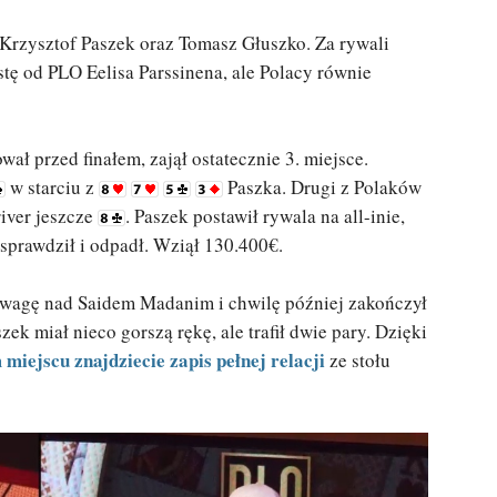
– Krzysztof Paszek oraz Tomasz Głuszko. Za rywali
stę od PLO Eelisa Parssinena, ale Polacy równie
ował przed finałem, zajął ostatecznie 3. miejsce.
w starciu z
Paszka. Drugi z Polaków
 river jeszcze
. Paszek postawił rywala na all-inie,
 sprawdził i odpadł. Wziął 130.400€.
wagę nad Saidem Madanim i chwilę później zakończył
k miał nieco gorszą rękę, ale trafił dwie pary. Dzięki
miejscu znajdziecie zapis pełnej relacji
ze stołu