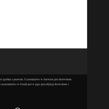
est zgodne z prawem. Uczestnictwo w Serwisie jest dozwolone
e uczestnictwo w Grach jest w jego jurysdykcji dozwolone i