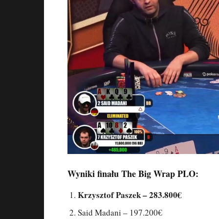
Wyniki finału The Big Wrap PLO:
Krzysztof Paszek – 283.800€
Said Madani – 197.200€