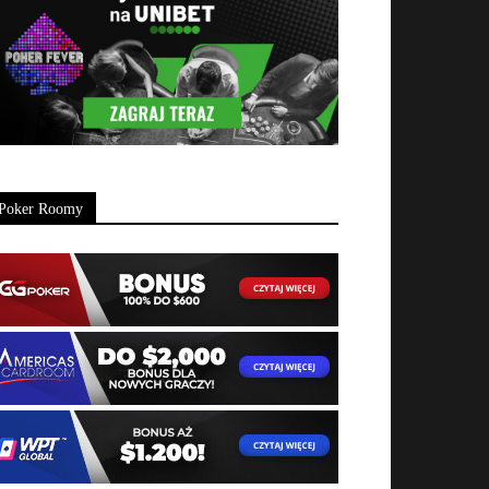
Poker Roomy