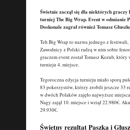
Świetnie zaczął się dla niektórych gracz
turniej The Big Wrap. Event w odmianie 
Doskonale zagrał również Tomasz Głuszk
Teh Big Wrap to nazwa jednego z festiwali, 
Zawodnicy z Polski radzą w nim sobie fen
graczem event został Tomasz Kozub, który 
turnieju 4. miejsce.
Tegoroczna edycja turnieju miało sporą pulę
83 pokerzystów, którzy zrobili jeszcze 33 r
w dwóch Polaków zajęło najwyższe miejsca!
Nagy zajął 10. miejsce i wziął 22.980€. Aku
29.930€.
Świetny rezultat Paszka i Głus