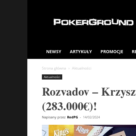
PokerGround.com
NEWSY
ARTYKUŁY
PROMOCJE
R
Strona główna
Aktualności
Aktualności
Rozvadov – Krzysz
(283.000€)!
Napisany przez
RedPG
-
14/02/2024