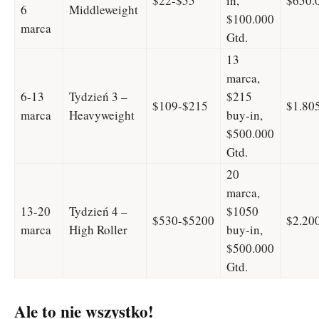
$22-$55
in,
$650.
6
Middleweight
$100.000
marca
Gtd.
13
marca,
6-13
Tydzień 3 –
$215
$109-$215
$1.80
marca
Heavyweight
buy-in,
$500.000
Gtd.
20
marca,
13-20
Tydzień 4 –
$1050
$530-$5200
$2.20
marca
High Roller
buy-in,
$500.000
Gtd.
Ale to nie wszystko!