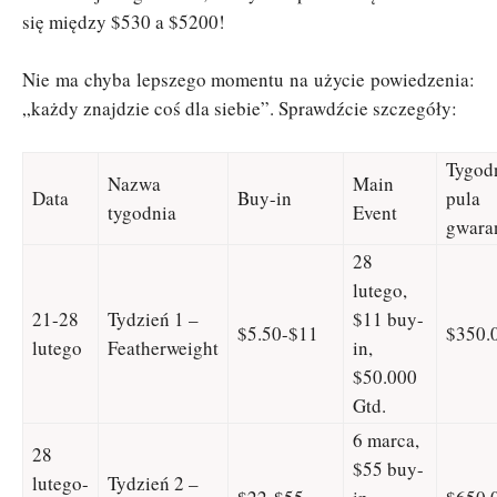
się między $530 a $5200!
Nie ma chyba lepszego momentu na użycie powiedzenia:
„każdy znajdzie coś dla siebie”. Sprawdźcie szczegóły:
Tygod
Nazwa
Main
Data
Buy-in
pula
tygodnia
Event
gwara
28
lutego,
21-28
Tydzień 1 –
$11 buy-
$5.50-$11
$350.
lutego
Featherweight
in,
$50.000
Gtd.
6 marca,
28
$55 buy-
lutego-
Tydzień 2 –