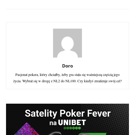
Doro
Pasjonat pokera, który chciałby, żeby gra stała się ważniejszą częścią jego
życia. Wybrał się w drogę z NL2 do NL100. Czy kiedyś zrealizuje swój cel?