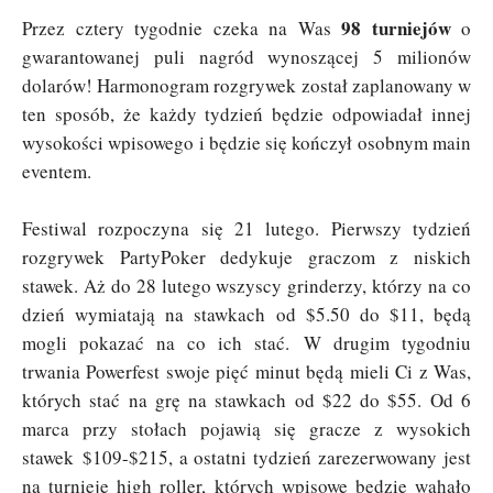
98 turniejów
Przez cztery tygodnie czeka na Was
o
gwarantowanej puli nagród wynoszącej 5 milionów
dolarów! Harmonogram rozgrywek został zaplanowany w
ten sposób, że każdy tydzień będzie odpowiadał innej
wysokości wpisowego i będzie się kończył osobnym main
eventem.
Festiwal rozpoczyna się 21 lutego. Pierwszy tydzień
rozgrywek PartyPoker dedykuje graczom z niskich
stawek. Aż do 28 lutego wszyscy grinderzy, którzy na co
dzień wymiatają na stawkach od $5.50 do $11, będą
mogli pokazać na co ich stać. W drugim tygodniu
trwania Powerfest swoje pięć minut będą mieli Ci z Was,
których stać na grę na stawkach od $22 do $55. Od 6
marca przy stołach pojawią się gracze z wysokich
stawek $109-$215, a ostatni tydzień zarezerwowany jest
na turnieje high roller, których wpisowe będzie wahało