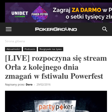
Strona główna
Aktualności
Podcasts
Rozgrywki na żywo
[LIVE] rozpoczyna się stream
Orła z kolejnego dnia
zmagań w fstiwalu Powerfest
Napisany przez
Doro
-
29/02/2016