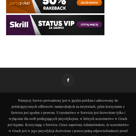
Niniejszy Serwis prowadzony jest w języku polskim i adresowany do
polskojęzycznych odbiorców zamieszkałych na terytoriach, gdzie korzystanie z
Serwisu jest zgodne z prawem. Uczestnictwo w Serwisie jest dozwolone tylko i
wyłącznie dla osób podlegających jurysdykcjom, w których uczestnictwo w Grach
jest legalne. Korzystając z Serwisu, Gracz zapewnia Administratora, że uczestnictwo
w Grach jest w jego jurysdykcji dozwolone i ponosi pełną odpowiedzialność przed