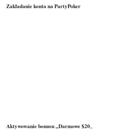
Zakładanie konta na PartyPoker
Aktywowanie bonusu „Darmowe $20
„