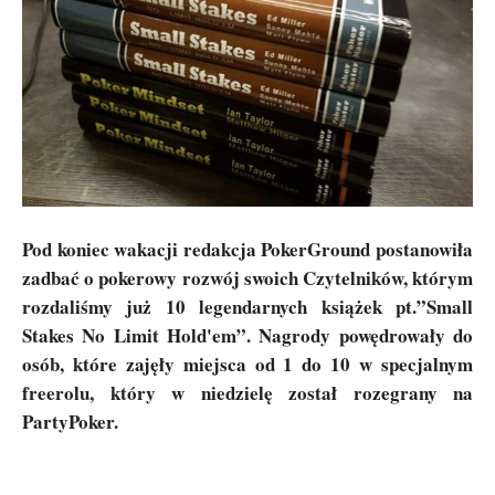
Pod koniec wakacji redakcja PokerGround postanowiła
zadbać o pokerowy rozwój swoich Czytelników, którym
rozdaliśmy już 10 legendarnych książek pt.”Small
Stakes No Limit Hold'em”. Nagrody powędrowały do
osób, które zajęły miejsca od 1 do 10 w specjalnym
freerolu, który w niedzielę został rozegrany na
PartyPoker.