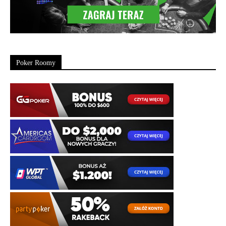
Poker Roomy