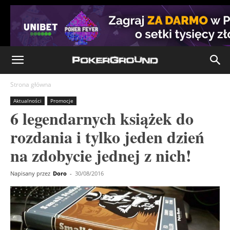
Strona główna
Aktualności
Promocje
6 legendarnych książek do
rozdania i tylko jeden dzień
na zdobycie jednej z nich!
Napisany przez
Doro
-
30/08/2016