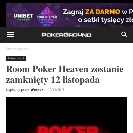
Strona główna
Aktualności
Room Poker Heaven zostanie
zamknięty 12 listopada
Napisany przez
Wesker
-
10/11/2015