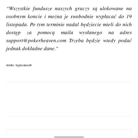
“Wszystkie fundusze naszych graczy są ulokowane na
osobnym koncie i można je swobodnie wypłacać do 19
listopada. Po tym terminie nadal będziecie mieli do nich
dostęp za pomocą maila wysłanego na adres
support@pokerheaven.com
Trzeba będzie wtedy podać
jednak dokładne dane.”
źródło: highstakesdb