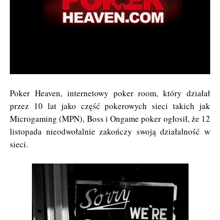
Poker Heaven, internetowy poker room, który działał
przez 10 lat jako część pokerowych sieci takich jak
Microgaming (MPN), Boss i Ongame poker ogłosił, że 12
listopada nieodwołalnie zakończy swoją działalność w
sieci.