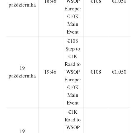
18:46
WSOP
€108
€1,050
października
Europe:
€10K
Main
Event
€108
Step to
€1K
Road to
19
19:46
WSOP
€108
€1,050
października
Europe:
€10K
Main
Event
€1K
Road to
WSOP
19