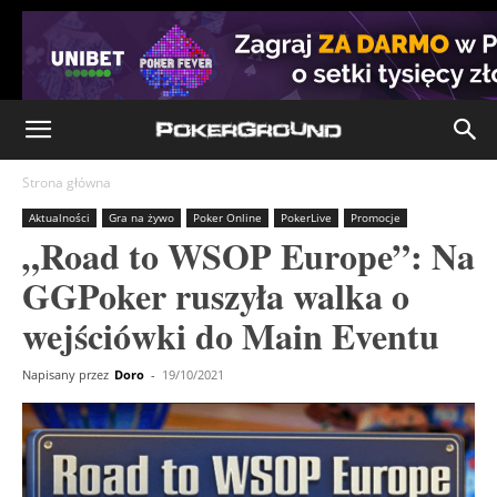
Strona główna
Aktualności
Gra na żywo
Poker Online
PokerLive
Promocje
„Road to WSOP Europe”: Na
GGPoker ruszyła walka o
wejściówki do Main Eventu
Napisany przez
Doro
-
19/10/2021