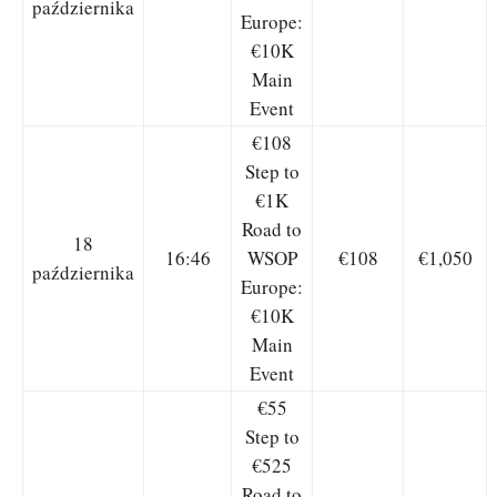
października
Europe:
€10K
Main
Event
€108
Step to
€1K
Road to
18
16:46
WSOP
€108
€1,050
października
Europe:
€10K
Main
Event
€55
Step to
€525
Road to