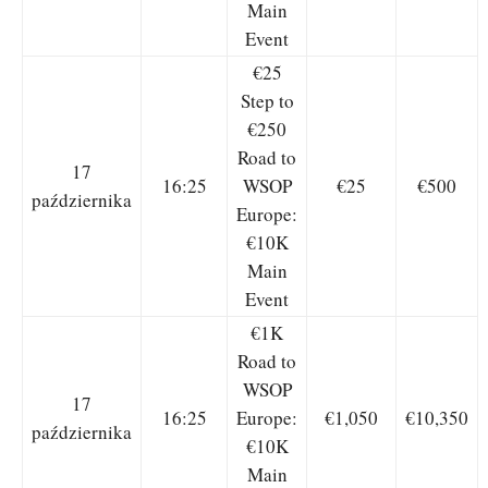
Main
Event
€25
Step to
€250
Road to
17
16:25
WSOP
€25
€500
października
Europe:
€10K
Main
Event
€1K
Road to
WSOP
17
16:25
Europe:
€1,050
€10,350
października
€10K
Main