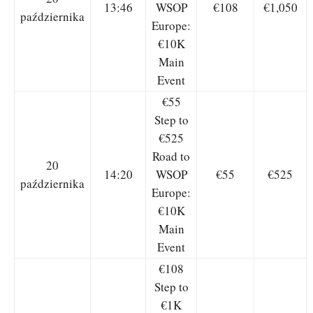
13:46
WSOP
€108
€1,050
października
Europe:
€10K
Main
Event
€55
Step to
€525
Road to
20
14:20
WSOP
€55
€525
października
Europe:
€10K
Main
Event
€108
Step to
€1K