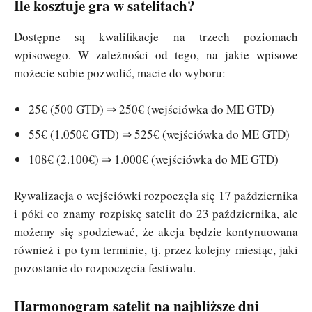
Ile kosztuje gra w satelitach?
Dostępne są kwalifikacje na trzech poziomach
wpisowego. W zależności od tego, na jakie wpisowe
możecie sobie pozwolić, macie do wyboru:
25€ (500 GTD) ⇒ 250€ (wejściówka do ME GTD)
55€ (1.050€ GTD) ⇒ 525€ (wejściówka do ME GTD)
108€ (2.100€) ⇒ 1.000€ (wejściówka do ME GTD)
Rywalizacja o wejściówki rozpoczęła się 17 października
i póki co znamy rozpiskę satelit do 23 października, ale
możemy się spodziewać, że akcja będzie kontynuowana
również i po tym terminie, tj. przez kolejny miesiąc, jaki
pozostanie do rozpoczęcia festiwalu.
Harmonogram satelit na najbliższe dni