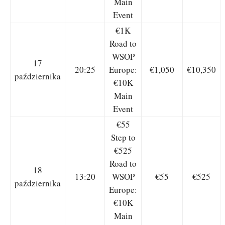
Main
Event
€1K
Road to
WSOP
17
20:25
Europe:
€1,050
€10,350
października
€10K
Main
Event
€55
Step to
€525
Road to
18
13:20
WSOP
€55
€525
października
Europe:
€10K
Main