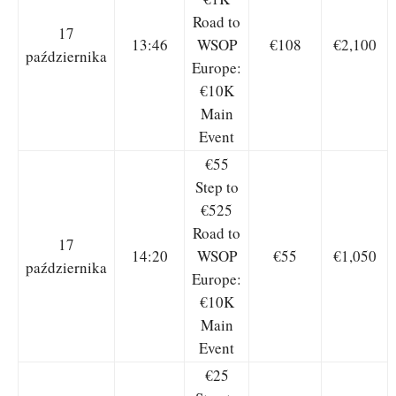
Road to
17
13:46
WSOP
€108
€2,100
października
Europe:
€10K
Main
Event
€55
Step to
€525
Road to
17
14:20
WSOP
€55
€1,050
października
Europe:
€10K
Main
Event
€25