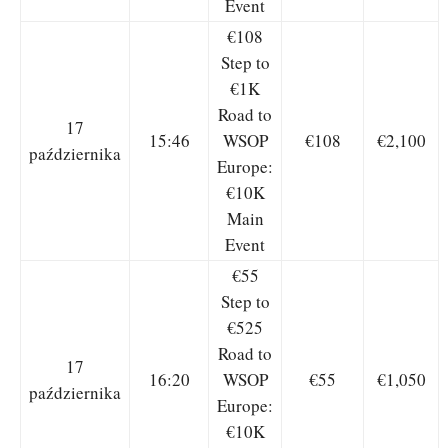
Event
€108
Step to
€1K
Road to
17
15:46
WSOP
€108
€2,100
października
Europe:
€10K
Main
Event
€55
Step to
€525
Road to
17
16:20
WSOP
€55
€1,050
października
Europe:
€10K