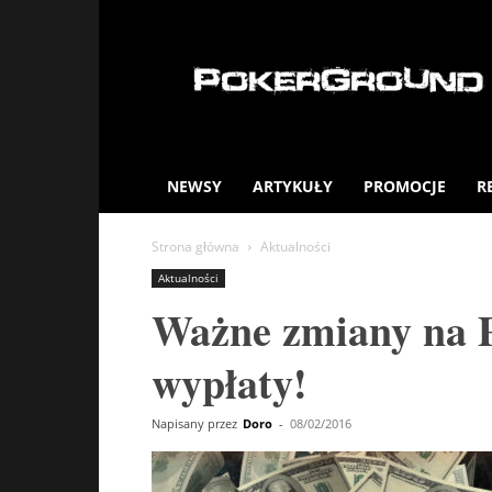
PokerGround.com
NEWSY
ARTYKUŁY
PROMOCJE
R
Strona główna
Aktualności
Aktualności
Ważne zmiany na P
wypłaty!
Napisany przez
Doro
-
08/02/2016