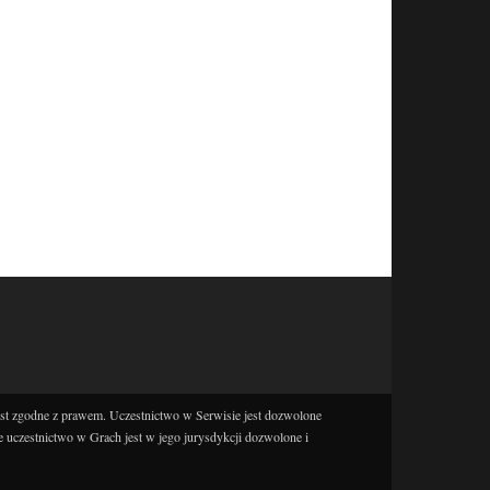
est zgodne z prawem. Uczestnictwo w Serwisie jest dozwolone
e uczestnictwo w Grach jest w jego jurysdykcji dozwolone i