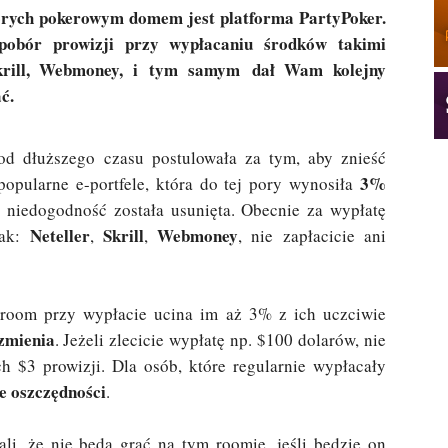
órych pokerowym domem jest platforma PartyPoker.
pobór prowizji przy wypłacaniu środków takimi
Skrill, Webmoney, i tym samym dał Wam kolejny
ać.
od dłuższego czasu postulowała za tym, aby znieść
3%
opularne e-portfele, która do tej pory wynosiła
 niedogodność została usunięta. Obecnie za wypłatę
Neteller
Skrill
Webmoney
jak:
,
,
, nie zapłacicie ani
 room przy wypłacie ucina im aż 3% z ich uczciwie
 zmienia
. Jeżeli zlecicie wypłatę np. $100 dolarów, nie
ch $3 prowizji. Dla osób, które regularnie wypłacały
 oszczędności
.
ali, że nie będą grać na tym roomie, jeśli będzie on