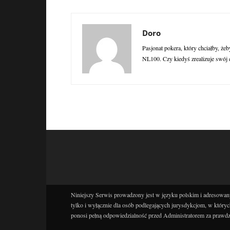
Doro
Pasjonat pokera, który chciałby, żeb
NL100. Czy kiedyś zrealizuje swój 
Niniejszy Serwis prowadzony jest w języku polskim i adresowany
tylko i wyłącznie dla osób podlegających jurysdykcjom, w któryc
ponosi pełną odpowiedzialność przed Administratorem za prawdz