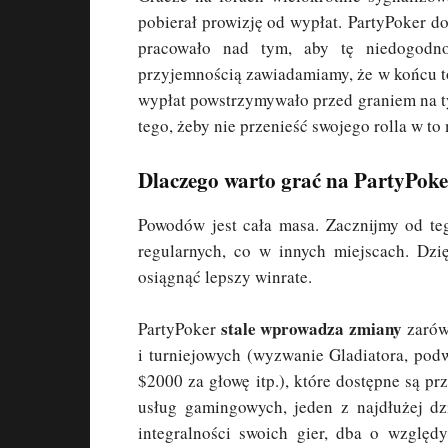
pobierał prowizję od wypłat. PartyPoker d
pracowało nad tym, aby tę niedogodno
przyjemnością zawiadamiamy, że w końcu to 
wypłat powstrzymywało przed graniem na t
tego, żeby nie przenieść swojego rolla w to
Dlaczego warto grać na PartyPok
Powodów jest cała masa. Zacznijmy od teg
regularnych, co w innych miejscach. Dzi
osiągnąć lepszy winrate.
stale wprowadza zmiany
PartyPoker
zarów
i turniejowych (wyzwanie Gladiatora, pod
$2000 za głowę itp.), które dostępne są p
usług gamingowych, jeden z najdłużej dz
integralności swoich gier, dba o wzglę