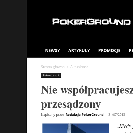
PokerGround.com
NEWSY
ARTYKUŁY
PROMOCJE
R
Strona główna
Aktualności
Aktualności
Nie współpracujesz
przesądzony
Napisany przez
Redakcja PokerGround
-
31/07/2013
„Kiedy 