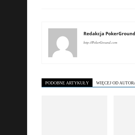
Redakcja PokerGroun
http://PokerGround.com
PODOBNE ARTYKUŁY
WIĘCEJ OD AUTOR