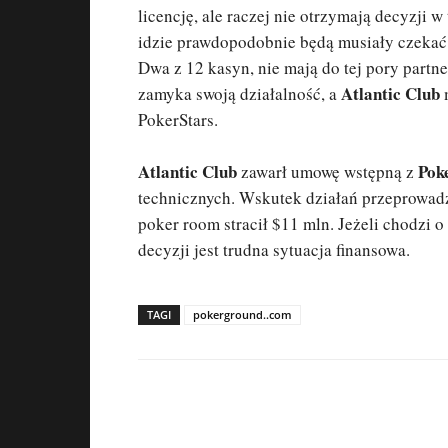
licencję, ale raczej nie otrzymają decyzji 
idzie prawdopodobnie będą musiały czekać 
Dwa z 12 kasyn, nie mają do tej pory partne
Atlantic Club
zamyka swoją działalność, a
m
PokerStars.
Atlantic Club
Pok
zawarł umowę wstępną z
technicznych. Wskutek działań przeprowadz
poker room stracił $11 mln. Jeżeli chodzi 
decyzji jest trudna sytuacja finansowa.
TAGI
pokerground..com