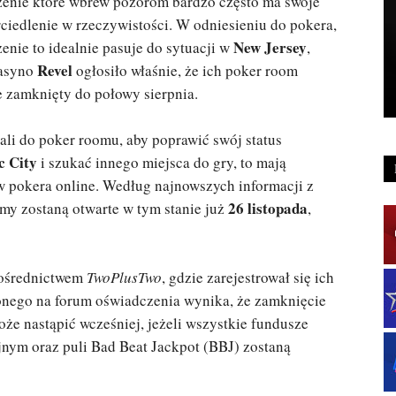
enie które wbrew pozorom bardzo często ma swoje
ciedlenie w rzeczywistości. W odniesieniu do pokera,
New Jersey
enie to idealnie pasuje do sytuacji w
,
Revel
kasyno
ogłosiło właśnie, że ich poker room
e zamknięty do połowy sierpnia.
ali do poker roomu, aby poprawić swój status
c City
i szukać innego miejsca do gry, to mają
w pokera online. Według najnowszych informacji z
26 listopada
my zostaną otwarte w tym stanie już
,
pośrednictwem
TwoPlusTwo
, gdzie zarejestrował się ich
nego na forum oświadczenia wynika, że zamknięcie
może nastąpić wcześniej, jeżeli wszystkie fundusze
ym oraz puli Bad Beat Jackpot (BBJ) zostaną