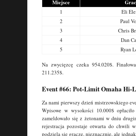
Miejsce
Grac
1
Eli Ele
2
Paul V
3
Chris B
4
Dan Ca
5
Ryan L
Na zwycięzcę czeka 954.020$. Finałow
211.235$.
Event #66: Pot-Limit Omaha Hi-L
Za nami pierwszy dzień mistrzowskiego e
Wpisowe w wysokości 10.000$ opłaciło
zameldowało się z żetonami w dniu drugim
rejestracja pozostaje otwarta do chwili 
podzielą się gracze, nieznacznie, ale jedna