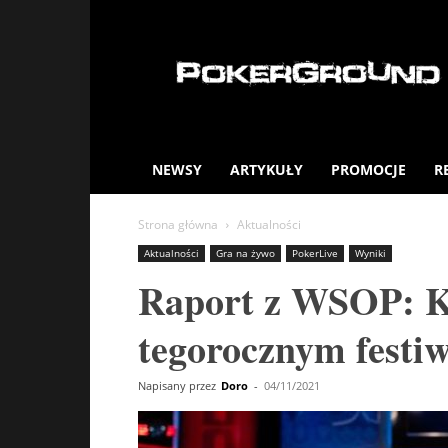
PokerGround.com
NEWSY
ARTYKUŁY
PROMOCJE
R
Strona główna
Aktualności
Aktualności
Gra na żywo
PokerLive
Wyniki
Raport z WSOP: Ke
tegorocznym festiw
Napisany przez
Doro
-
04/11/2021