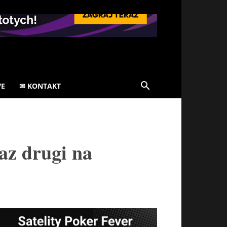
VE
✉ KONTAKT
az drugi na