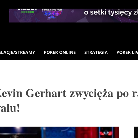
ELACJE/STREAMY
POKER ONLINE
STRATEGIA
POKER LI
vin Gerhart zwycięża po r
alu!