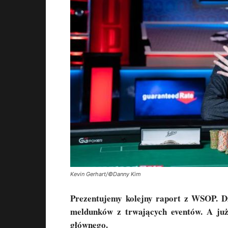
Kevin Gerhart/©Danny Kim
Prezentujemy kolejny raport z WSOP. D
meldunków z trwających eventów. A już
głównego.