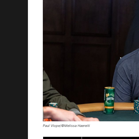
Paul Vlope/©Melissa Haereiti