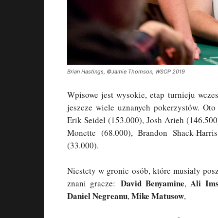
Brian Hastings, ©Jamie Thomson, WSOP 2019
Wpisowe jest wysokie, etap turnieju wczes
jeszcze wiele uznanych pokerzystów. Oto
Erik Seidel (153.000), Josh Arieh (146.500
Monette (68.000), Brandon Shack-Harri
(33.000).
Niestety w gronie osób, które musiały pos
David Benyamine
Ali Ims
znani gracze:
,
Daniel Negreanu
Mike Matusow
,
,