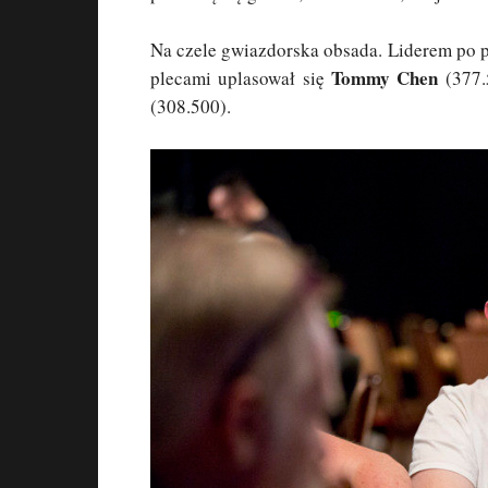
Na czele gwiazdorska obsada. Liderem po 
Tommy Chen
plecami uplasował się
(377.
(308.500).