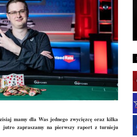
zisiaj mamy dla Was jednego zwycięzcę oraz kilka
 jutro zapraszamy na pierwszy raport z turnieju