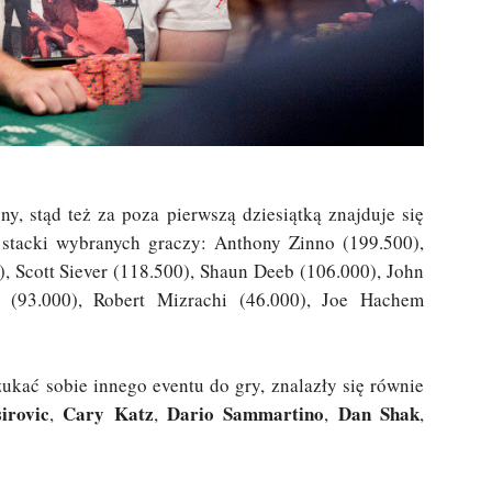
ny, stąd też za poza pierwszą dziesiątką znajduje się
 stacki wybranych graczy: Anthony Zinno (199.500),
), Scott Siever (118.500), Shaun Deeb (106.000), John
s (93.000), Robert Mizrachi (46.000), Joe Hachem
zukać sobie innego eventu do gry, znalazły się równie
irovic
Cary Katz
Dario Sammartino
Dan Shak
,
,
,
,