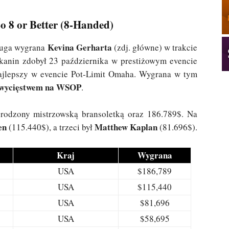
 8 or Better (8-Handed)
Kevina Gerharta
ruga wygrana
(zdj. główne) w trakcie
ykanin zdobył 23 października w prestiżowym evencie
najlepszy w evencie Pot-Limit Omaha. Wygrana w tym
wycięstwem na WSOP
.
rodzony mistrzowską bransoletką oraz 186.789$. Na
sen
Matthew Kaplan
(115.440$), a trzeci był
(81.696$).
Kraj
Wygrana
USA
$186,789
USA
$115,440
USA
$81,696
USA
$58,695