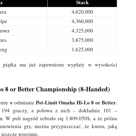
z
Stack
zra
4,620,000
olpe
4,360,000
rewer
4,325,000
tes
3,875,000
eng
1,625,000
a piątka ma już zapewnione wypłaty w wysokości
o 8 or Better Championship (8-Handed)
Pot-Limit Omaha Hi-Lo 8 or Better
ventu w odmianie
.
 194 graczy, a połowa z nich – dokładnie 101 –
. W puli nagród zebrało się 1.809.050$, a że późna
wznowienia gry, można przypuszczać, że kwota, jaką
k jeszcze wzrośnie.