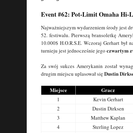
Event #62: Pot-Limit Omaha Hi-Lo
Najważniejszym wydarzeniem środy jest d
52. festiwalu. Pierwszą bransoletkę Amer
10.000$ H.O.R.S.E. Wczoraj Gerhart był 
czwartym z
turnieju jest jednocześnie jego
Za swój sukces Amerykanin został wynag
Dustin Dirk
drugim miejscu uplasował się
Miejsce
Gracz
1
Kevin Gerhart
2
Dustin Dirksen
3
Matthew Kaplan
4
Sterling Lopez