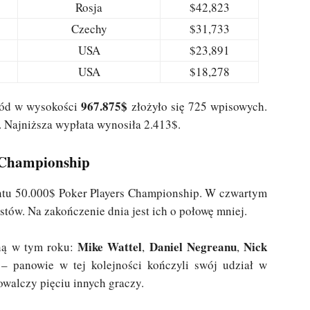
Rosja
$42,823
Czechy
$31,733
USA
$23,891
USA
$18,278
967.875$
gród w wysokości
złożyło się 725 wpisowych.
 Najniższa wypłata wynosiła 2.413$.
s Championship
ntu 50.000$ Poker Players Championship. W czwartym
stów. Na zakończenie dnia jest ich o połowę mniej.
Mike Wattel
Daniel Negreanu
Nick
gną w tym roku:
,
,
– panowie w tej kolejności kończyli swój udział w
owalczy pięciu innych graczy.