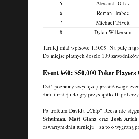
5
Alexandr Orlov
6
Roman Hrabec
7
Michael Trivett
8
Dylan Wilkerson
Turniej miał wpisowe 1.500$. Na pulę na
Do miejsc płatnych doszło 109 zawodników.
Event #60: $50,000 Poker Player
Dziś poznamy zwycięzcę prestiżowego eve
dniu turnieju do gry przystąpiło 10 pokerzy
Po trofeum Davida „Chip” Reesa nie się
Schulman
Matt Glanz
Josh Arieh
,
oraz
czwartym dniu turnieju – za to o wygraną p