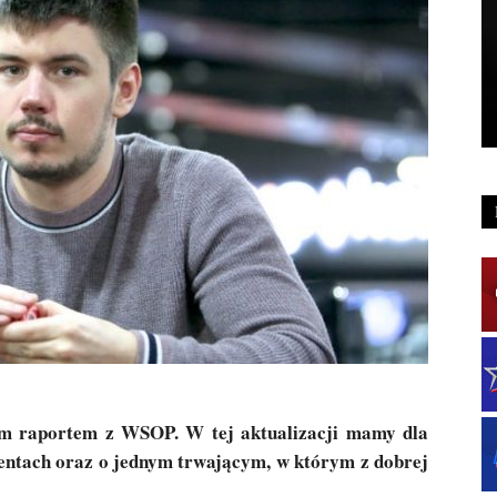
ym raportem z WSOP. W tej aktualizacji mamy dla
entach oraz o jednym trwającym, w którym z dobrej