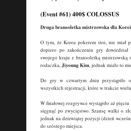
(Event #61) 400$ COLOSSUS
Druga bransoletka mistrzowska dla Korei
O tym, że Korea pokerem stoi, nie miał 
dopiero po zakończeniu gry dowiedział s
swojego kraju z bransoletką mistrzowską 
Jiyoung Kim
rodaczka,
, jednak miało to mi
Do gry w czwartym dniu przystąpiło o
wszystkich rejestracji, które w trakcie wiel
W finałowej rozgrywce wystąpiło aż pięciu
sięgnąć po zwycięstwo. Szansę walki o zł
jednak na dziewiątej pozycji (dzień wcześn
do szóstego miejsca.