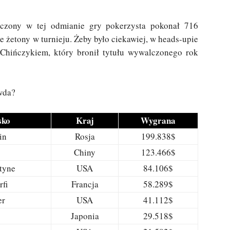
dczony w tej odmianie gry pokerzysta pokonał 716
 żetony w turnieju. Żeby było ciekawiej, w heads-upie
Chińczykiem, który bronił tytułu wywalczonego rok
awda?
sko
Kraj
Wygrana
in
Rosja
199.838$
Chiny
123.466$
tyne
USA
84.106$
fi
Francja
58.289$
er
USA
41.112$
Japonia
29.518$