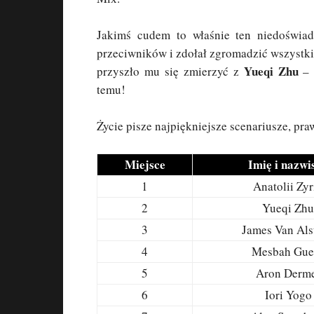
Jakimś cudem to właśnie ten niedoświa
przeciwników i zdołał zgromadzić wszystkie
Yueqi Zhu
przyszło mu się zmierzyć z
– 
temu!
Życie pisze najpiękniejsze scenariusze, pr
Miejsce
Imię i nazwi
1
Anatolii Zyr
2
Yueqi Zhu
3
James Van Als
4
Mesbah Guer
5
Aron Derm
6
Iori Yogo