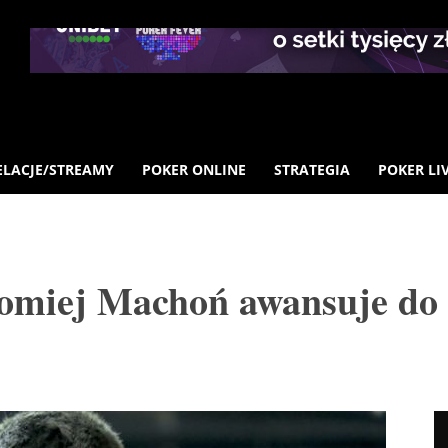
ELACJE/STREAMY
POKER ONLINE
STRATEGIA
POKER LI
miej Machoń awansuje do 