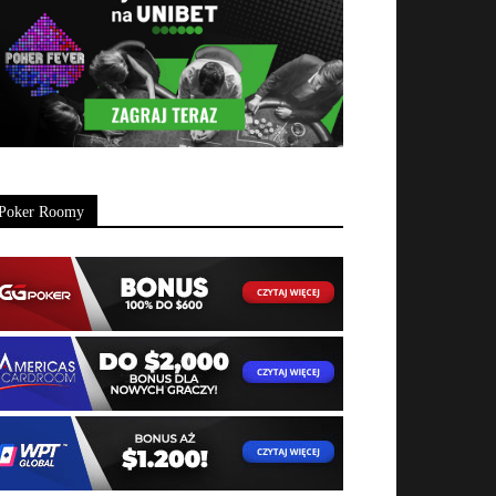
Poker Roomy