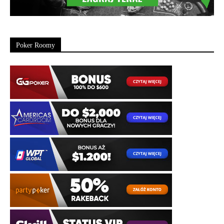
Poker Roomy