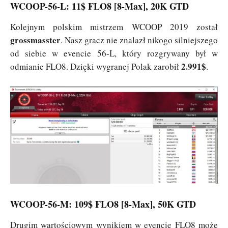
WCOOP-56-L: 11$ FLO8 [8-Max], 20K GTD
Kolejnym polskim mistrzem WCOOP 2019 został
grossmasster
. Nasz gracz nie znalazł nikogo silniejszego
od siebie w evencie 56-L, który rozgrywany był w
2.991$
odmianie FLO8. Dzięki wygranej Polak zarobił
.
WCOOP-56-M: 109$ FLO8 [8-Max], 50K GTD
Drugim wartościowym wynikiem w evencie FLO8 może