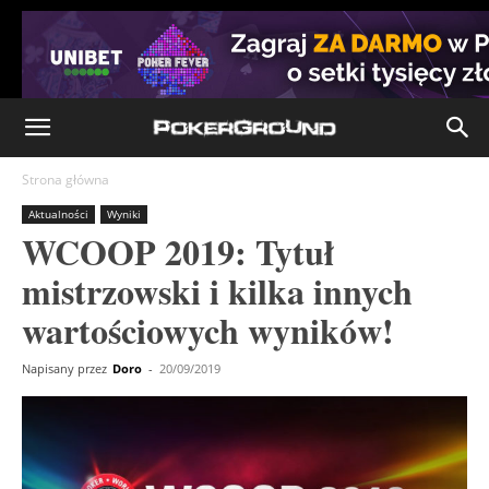
Strona główna
Aktualności
Wyniki
WCOOP 2019: Tytuł
mistrzowski i kilka innych
wartościowych wyników!
Napisany przez
Doro
-
20/09/2019