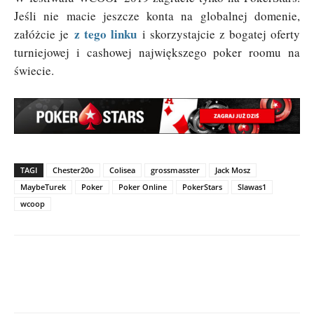
Jeśli nie macie jeszcze konta na globalnej domenie,
z tego linku
załóżcie je
i skorzystajcie z bogatej oferty
turniejowej i cashowej największego poker roomu na
świecie.
TAGI
Chester20o
Colisea
grossmasster
Jack Mosz
MaybeTurek
Poker
Poker Online
PokerStars
Slawas1
wcoop