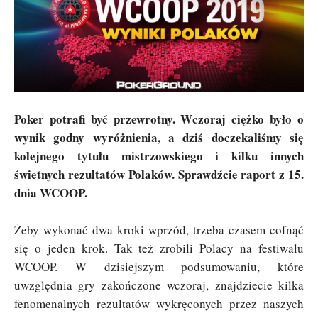
Poker potrafi być przewrotny. Wczoraj ciężko było o
wynik godny wyróżnienia, a dziś doczekaliśmy się
kolejnego tytułu mistrzowskiego i kilku innych
świetnych rezultatów Polaków. Sprawdźcie raport z 15.
dnia WCOOP.
Żeby wykonać dwa kroki wprzód, trzeba czasem cofnąć
się o jeden krok. Tak też zrobili Polacy na festiwalu
WCOOP. W dzisiejszym podsumowaniu, które
uwzględnia gry zakończone wczoraj, znajdziecie kilka
fenomenalnych rezultatów wykręconych przez naszych