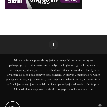
Niniejszy Serwis prowadzony jest w języku polskim i adresowany do
polskojęzycznych odbiorców zamieszkałych na terytoriach, gdzie korzystanie z
Serwisu jest zgodne z prawem. Uczestnictwo w Serwisie jest dozwolone tylko i
wyłącznie dla osób podlegających jurysdykcjom, w których uczestnictwo w Grach
jest legalne. Korzystając z Serwisu, Gracz zapewnia Administratora, że uczestnictwo
w Grach jest w jego jurysdykcji dozwolone i ponosi pełną odpowiedzialność przed
Administratorem za prawdziwość złożonego przez siebie oświadczenia.