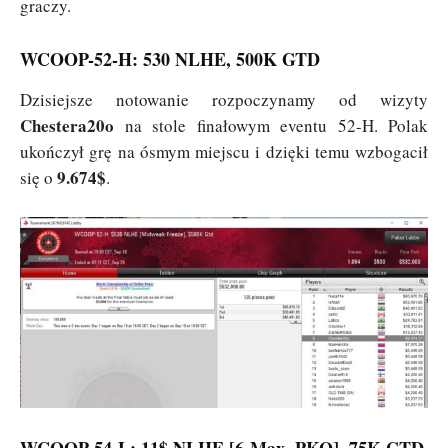
graczy.
WCOOP-52-H: 530 NLHE, 500K GTD
Dzisiejsze notowanie rozpoczynamy od wizyty
Chestera20o
na stole finałowym eventu 52-H. Polak
ukończył grę na ósmym miejscu i dzięki temu wzbogacił
9.674$
się o
.
WCOOP-54-L: 11$ NLHE [6-Max, PKO], 75K GTD