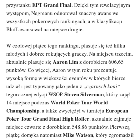
EPT Grand Final
przystanku
. Dzięki tym rewelacyjnym
występom, Negreanu odnotował znaczny awans we
wszystkich pokerowych rankingach, a w klasyfikacji
Bluff awansował na miejsce drugie.
W czołowej piątce tego rankingu, plasuje się też kilku
młodych i dobrze rokujących graczy. Na miejscu trzecim,
Aaron Lim
aktualnie plasuje się
z dorobkiem 606,65
punktów. Co więcej, Aaron w tym roku prezentuje
wysoką formę w większości eventów w których bierze
udział i jest typowany jako jeden z
„czarnych koni”
Steven Silverman
tegorocznej edycji WSOP.
, który zajął
World Poker Tour World
14 miejsce podczas
Championship
European
, a także zwyciężył w turnieju
Poker Tour Grand Final High Roller
, aktualnie zajmuje
miejsce czwarte z dorobkiem 548,86 punktów. Pierwszą
Mike Watson
piątkę domyka natomiast
, który zgromadził