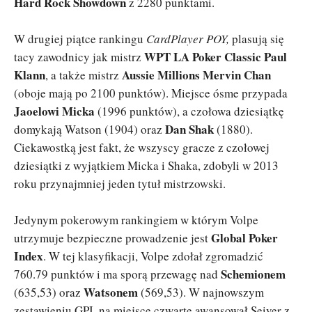
Hard Rock Showdown
z 2280 punktami.
W drugiej piątce rankingu
CardPlayer POY,
plasują się
WPT LA Poker Classic Paul
tacy zawodnicy jak mistrz
Klann
Aussie Millions Mervin Chan
, a także mistrz
(oboje mają po 2100 punktów). Miejsce ósme przypada
Jaoelowi Micka
(1996 punktów), a czołowa dziesiątkę
Dan Shak
domykają Watson (1904) oraz
(1880).
Ciekawostką jest fakt, że wszyscy gracze z czołowej
dziesiątki z wyjątkiem Micka i Shaka, zdobyli w 2013
roku przynajmniej jeden tytuł mistrzowski.
Jedynym pokerowym rankingiem w którym Volpe
Global Poker
utrzymuje bezpieczne prowadzenie jest
Index
. W tej klasyfikacji, Volpe zdołał zgromadzić
Schemionem
760.79 punktów i ma sporą przewagę nad
Watsonem
(635,53) oraz
(569,53). W najnowszym
zestawieniu GPI, na miejsce czwarte awansował Seiver z