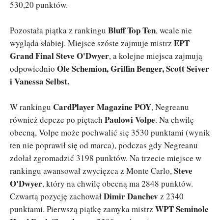
530,20 punktów.
Bluff Top Ten
Pozostała piątka z rankingu
, wcale nie
EPT
wygląda słabiej. Miejsce szóste zajmuje mistrz
Grand Final Steve O'Dwyer
, a kolejne miejsca zajmują
Ole Schemion, Griffin Benger, Scott Seiver
odpowiednio
i Vanessa Selbst.
CardPlayer Magazine POY
W rankingu
, Negreanu
Paulowi Volpe
również depcze po piętach
. Na chwilę
obecną, Volpe może pochwalić się 3530 punktami (wynik
ten nie poprawił się od marca), podczas gdy Negreanu
zdołał zgromadzić 3198 punktów. Na trzecie miejsce w
Steve
rankingu awansował zwycięzca z Monte Carlo,
O'Dwyer
, który na chwilę obecną ma 2848 punktów.
Dimir Danchev
Czwartą pozycję zachował
z 2340
WPT Seminole
punktami. Pierwszą piątkę zamyka mistrz