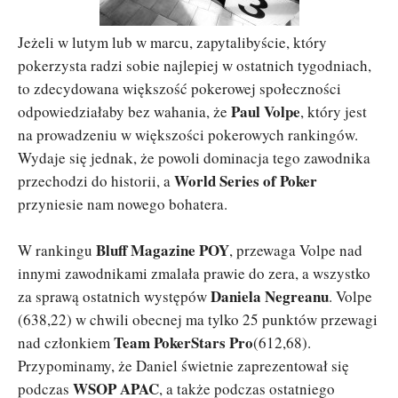
Jeżeli w lutym lub w marcu, zapytalibyście, który
pokerzysta radzi sobie najlepiej w ostatnich tygodniach,
to zdecydowana większość pokerowej społeczności
Paul Volpe
odpowiedziałaby bez wahania, że
, który jest
na prowadzeniu w większości pokerowych rankingów.
Wydaje się jednak, że powoli dominacja tego zawodnika
World Series of Poker
przechodzi do historii, a
przyniesie nam nowego bohatera.
Bluff Magazine POY
W rankingu
, przewaga Volpe nad
innymi zawodnikami zmalała prawie do zera, a wszystko
Daniela Negreanu
za sprawą ostatnich występów
. Volpe
(638,22) w chwili obecnej ma tylko 25 punktów przewagi
Team PokerStars Pro
nad członkiem
(612,68).
Przypominamy, że Daniel świetnie zaprezentował się
WSOP APAC
podczas
, a także podczas ostatniego