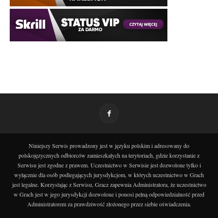
Niniejszy Serwis prowadzony jest w języku polskim i adresowany do
polskojęzycznych odbiorców zamieszkałych na terytoriach, gdzie korzystanie z
Serwisu jest zgodne z prawem. Uczestnictwo w Serwisie jest dozwolone tylko i
wyłącznie dla osób podlegających jurysdykcjom, w których uczestnictwo w Grach
jest legalne. Korzystając z Serwisu, Gracz zapewnia Administratora, że uczestnictwo
w Grach jest w jego jurysdykcji dozwolone i ponosi pełną odpowiedzialność przed
Administratorem za prawdziwość złożonego przez siebie oświadczenia.