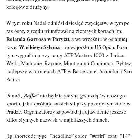
kolegów z drużyny.
W tym roku Nadal odniósł dziesięć zwycięstw, w tym po
raz ósmy z rzędu triumfował na ziemnych kortach im.
Rolanda Garrosa w Paryżu
, a we wrześniu w ostatniej
Wielkiego Szlema
lewie
– nowojorskim US Open. Poza
tym wygrał imprezy rangi ATP Masters 1000 w Indian
Wells, Madrycie, Rzymie, Montrealu i Cincinnati. Był też
najlepszy w turniejach ATP w Barcelonie, Acapulco i Sao
Paulo.
Ponoć
„Raffa”
nie będzie jedyną gwiazdą światowego
sportu, jaka spróbuje swoich sił przy pokerowym stole w
Pradze. Organizatorzy zapowiadają ujawnienie jeszcze
kilku słynnych nazwisk w najbliższych dniach.
[ip-shortcode type=”headline” color=”#ffffff” font=”14″