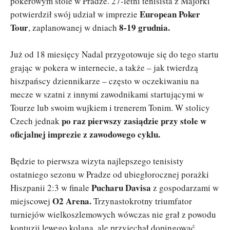
pokerowym stole w Pradze. 27-letni tenisista z Majorki
European Poker
potwierdził swój udział w imprezie
Tour
8-19 grudnia.
, zaplanowanej w dniach
Już od 18 miesięcy Nadal przygotowuje się do tego startu
grając w pokera w internecie, a także – jak twierdzą
hiszpańscy dziennikarze – często w oczekiwaniu na
mecze w szatni z innymi zawodnikami startującymi w
Tourze lub swoim wujkiem i trenerem Tonim. W stolicy
po raz pierwszy zasiądzie przy stole w
Czech jednak
oficjalnej imprezie z zawodowego cyklu.
Będzie to pierwsza wizyta najlepszego tenisisty
ostatniego sezonu w Pradze od ubiegłorocznej porażki
Pucharu Davisa
Hiszpanii 2:3 w finale
z gospodarzami w
O2 Arena.
miejscowej
Trzynastokrotny triumfator
turniejów wielkoszlemowych wówczas nie grał z powodu
kontuzji lewego kolana, ale przyjechał dopingować