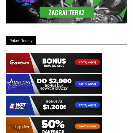
Poker Roomy