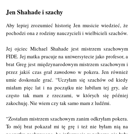
Jen Shahade i szachy
Aby lepiej zrozumieć historię Jen musicie wiedzieć, że
pochodzi ona z rodziny nauczycieli i wielbicieli szachów.
Jej ojciec Michael Shahade jest mistrzem szachowym
FIDE. Jej matka pracuje na uniwersytecie jako profesor, a
brat Greg jest międzynarodowym mistrzem szachowym i
przez jakiś czas grał zawodowo w pokera. Jen również
umie doskonale grać. “Uczyłam się szachów od kiedy
miałam pięc lat i na początku nie lubiłam tej gry, ale
często tak mam z rzeczami, w których się później
zakochuję. Nie wiem czy tak samo mam z ludźmi.
“Zostałam mistrzem szachowym zanim odkryłam pokera.
To mój brat pokazał mi tę grę i też nie byłam nią na