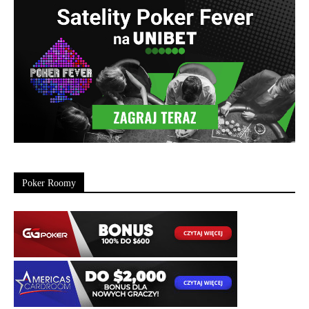
Poker Roomy