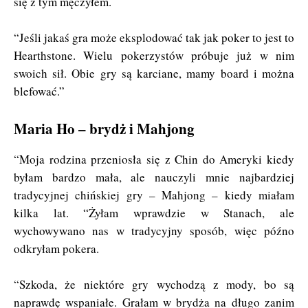
się z tym męczyłem.
“Jeśli jakaś gra może eksplodować tak jak poker to jest to
Hearthstone. Wielu pokerzystów próbuje już w nim
swoich sił. Obie gry są karciane, mamy board i można
blefować.”
Maria Ho – brydż i Mahjong
“Moja rodzina przeniosła się z Chin do Ameryki kiedy
byłam bardzo mała, ale nauczyli mnie najbardziej
tradycyjnej chińskiej gry – Mahjong – kiedy miałam
kilka lat. “Żyłam wprawdzie w Stanach, ale
wychowywano nas w tradycyjny sposób, więc późno
odkryłam pokera.
“Szkoda, że niektóre gry wychodzą z mody, bo są
naprawdę wspaniałe. Grałam w brydża na długo zanim