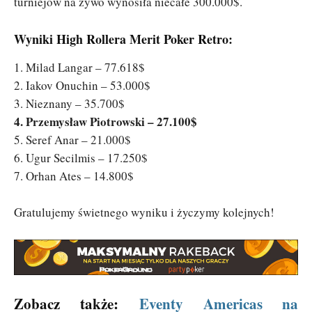
turniejów na żywo wynosiła niecałe 300.000$.
Wyniki High Rollera Merit Poker Retro:
1. Milad Langar – 77.618$
2. Iakov Onuchin – 53.000$
3. Nieznany – 35.700$
4. Przemysław Piotrowski – 27.100$
5. Seref Anar – 21.000$
6. Ugur Secilmis – 17.250$
7. Orhan Ates – 14.800$
Gratulujemy świetnego wyniku i życzymy kolejnych!
Zobacz także:
Eventy Americas na