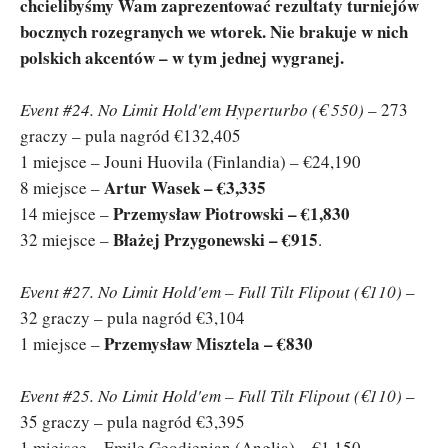
chcielibyśmy Wam zaprezentować rezultaty turniejów
bocznych rozegranych we wtorek. Nie brakuje w nich
polskich akcentów – w tym jednej wygranej.
Event #24. No Limit Hold'em Hyperturbo (€ 550)
– 273
graczy – pula nagród €132,405
1 miejsce – Jouni Huovila (Finlandia) – €24,190
Artur Wasek – €3,335
8 miejsce –
Przemysław Piotrowski – €1,830
14 miejsce –
Błażej Przygonewski – €915
32 miejsce –
.
Event #27. No Limit Hold'em – Full Tilt Flipout (€110)
–
32 graczy – pula nagród €3,104
Przemysław Misztela – €830
1 miejsce –
Event #25. No Limit Hold'em – Full Tilt Flipout (€110)
–
35 graczy – pula nagród €3,395
1 miejsce – Emile Geodjenian (Anglia) – €1,150