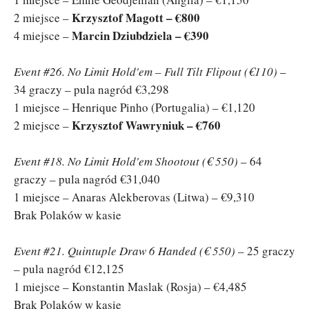
Krzysztof Magott – €800
2 miejsce –
Marcin Dziubdziela – €390
4 miejsce –
Event #26. No Limit Hold'em – Full Tilt Flipout (€110)
–
34 graczy – pula nagród €3,298
1 miejsce – Henrique Pinho (Portugalia) – €1,120
Krzysztof Wawryniuk – €760
2 miejsce –
Event #18. No Limit Hold'em Shootout (€ 550)
– 64
graczy – pula nagród €31,040
1 miejsce – Anaras Alekberovas (Litwa) – €9,310
Brak Polaków w kasie
Event #21. Quintuple Draw 6 Handed (€ 550)
– 25 graczy
– pula nagród €12,125
1 miejsce – Konstantin Maslak (Rosja) – €4,485
Brak Polaków w kasie