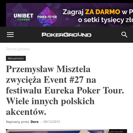
Strona główna
Aktualności
Przemysław Misztela
zwycięża Event #27 na
festiwalu Eureka Poker Tour.
Wiele innych polskich
akcentów.
Napisany przez
Doro
-
09/12/2015