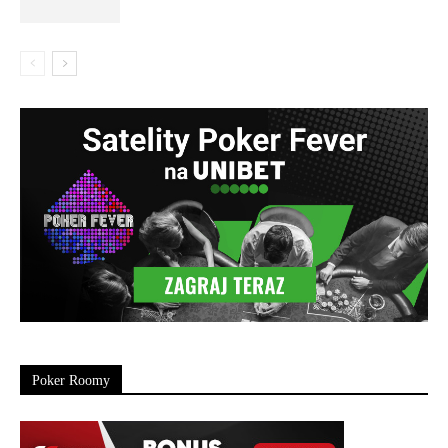
Poker Roomy