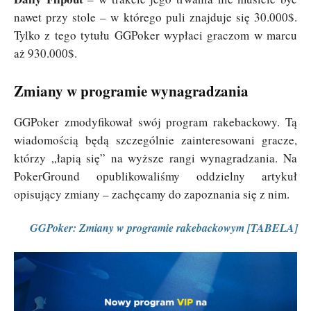
nawet przy stole – w którego puli znajduje się 30.000$.
Tylko z tego tytułu GGPoker wypłaci graczom w marcu
aż 930.000$.
Zmiany w programie wynagradzania
GGPoker zmodyfikował swój program rakebackowy. Tą
wiadomością będą szczególnie zainteresowani gracze,
którzy „łapią się” na wyższe rangi wynagradzania. Na
PokerGround opublikowaliśmy oddzielny artykuł
opisujący zmiany – zachęcamy do zapoznania się z nim.
GGPoker: Zmiany w programie rakebackowym [TABELA]