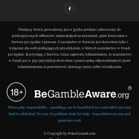
Niniejszy Serwis prowadzony jest w języku polskim i adresowany do
polskojęzycznych odbiorców zamieszkałych na terytoriach, gdzie korzystanie z
Serwisu jest zgodne z prawem. Uczestnictwo w Serwisie jest dozwolone tylko i
wyłącznie dla osób podlegających jurysdykcjom, w których uczestnictwo w Grach
jest legalne. Korzystając z Serwisu, Gracz zapewnia Administratora, że uczestnictwo
w Grach jest w jego jurysdykcji dozwolone i ponosi pełną odpowiedzialność przed
Administratorem za prawdziwość złożonego przez siebie oświadczenia.
Please play responsibility - gambling can be harmful if not controlled and may
lead to addiction! In case of problems look for help - begambleaware.org and
gamstop.co.uk
© Copyright by PokerGround.com