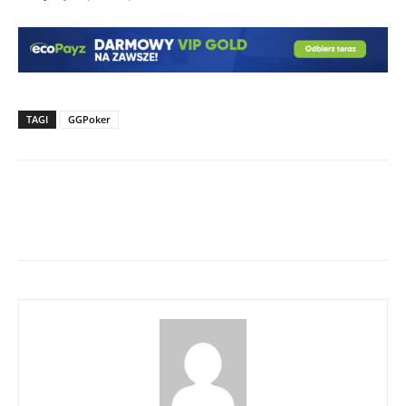
TAGI
GGPoker