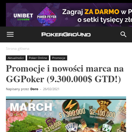
Strona główna
Aktualności
Poker Online
Promocje
Promocje i nowości marca na
GGPoker (9.300.000$ GTD!)
Napisany przez
Doro
-
26/02/2021