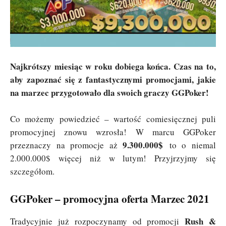
Najkrótszy miesiąc w roku dobiega końca. Czas na to,
aby zapoznać się z fantastycznymi promocjami, jakie
na marzec przygotowało dla swoich graczy GGPoker!
Co możemy powiedzieć – wartość comiesięcznej puli
promocyjnej znowu wzrosła! W marcu GGPoker
9.300.000$
przeznaczy na promocje aż
to o niemal
2.000.000$ więcej niż w lutym! Przyjrzyjmy się
szczegółom.
GGPoker – promocyjna oferta Marzec 2021
Rush &
Tradycyjnie już rozpoczynamy od promocji