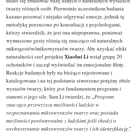
udało się zbudować bazę danych o naturalnych wyrazach
twarzy różnych osób. Pierwotnie uczestnikom badania
kazano pozować i niejako odgrywać emocje, jednak tę
metodykę porzucono po konsultacji z psychologami,
którzy stwierdzili, że jest ona niepoprawna, ponieważ
wymuszone gesty różnią się znacząco od naturalnych
mikrogestów/mikrowyrazów twarzy. Aby uzyskać efekt
Xiaobai Li
naturalności szef projektu
wziął grupę 20
ochotników i zaczął wyświetlać im emocjonalne filmy.
Reakcje badanych były na bieżąco rejestrowane i
katalogowane i na tej podstawie stworzono potężny zbiór
wyrazów twarzy, który jest fundamentem programu i
stanowi o jego sile. Sam Li twierdzi, że „
Program
znacząco przewyższa możliwości ludzkie w
rozpoznawaniu mikrowyrazów twarzy oraz posiada
możliwości porównywalne z ludzkimi jeśli chodzi o
wychwytywanie mikrowyrazów twarzy i ich identyfikację
.”