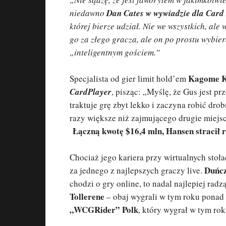
niedawno
Dan Cates w wywiadzie dla Card
której bierze udział. Nie we wszystkich, al
go za złego gracza, ale on po prostu wybie
„inteligentnym gościem.”
Kagome 
Specjalista od gier limit hold’em
CardPlayer
, pisząc: „Myślę, że Gus jest p
traktuje grę zbyt lekko i zaczyna robić dro
razy większe niż zajmującego drugie miejsc
Łączną kwotę $16,4 mln, Hansen stracił 
Chociaż jego kariera przy wirtualnych stoł
Duńcz
za jednego z najlepszych graczy live.
chodzi o gry online, to nadal najlepiej radz
Tollerene
– obaj wygrali w tym roku ponad 
„WCGRider” Polk
, który wygrał w tym ro