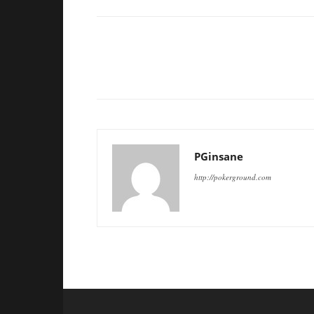
PGinsane
http://pokerground.com