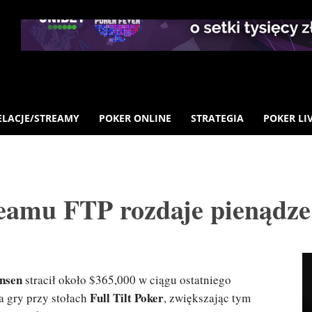
ELACJE/STREAMY
POKER ONLINE
STRATEGIA
POKER LI
Teamu FTP rozdaje pienądze
nsen
stracił około $365,000 w ciągu ostatniego
Full Tilt Poker
a gry przy stołach
, zwiększając tym