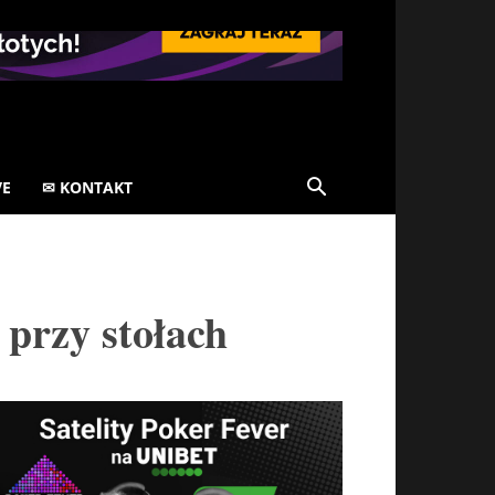
VE
✉ KONTAKT
 przy stołach