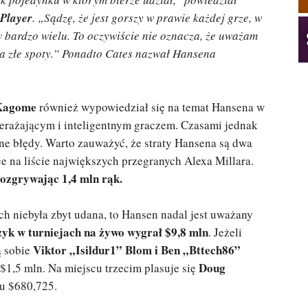
 Player
. „Sądzę, że jest gorszy w prawie każdej grze, w
e w bardzo wielu. To oczywiście nie oznacza, że uważam
ra złe spoty.” Ponadto Cates nazwał Hansena
Kagome
również wypowiedział się na temat Hansena w
rzerażającym i inteligentnym graczem. Czasami jednak
bne błędy. Warto zauważyć, że straty Hansena są dwa
e na liście największych przegranych Alexa Millara.
rozgrywając 1,4 mln rąk.
ach niebyła zbyt udana, to Hansen nadal jest uważany
yk w turniejach na żywo wygrał $9,8 mln
. Jeżeli
Viktor „Isildur1” Blom i Ben „Bttech86”
ą sobie
Doug
$1,5 mln. Na miejscu trzecim plasuje się
ku $680,725.