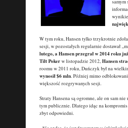
samym 
informa
wynikie
najwięk
W tym roku, Hansen tylko trzykrotnie zdoł
sesji, w pozostałych regularnie dostawał 
lutego, a Hansen przegrał w 2014 roku już
Tilt Poker
Hansen strac
w listopadzie 2012,
roomu w 2011 roku, Duńczyk był na wielki
wynosił $6 mln
. Później mimo odblokowani
większość rozgrywanych sesji.
Straty Hansena są ogromne, ale on sam nie 
tym publicznie. Dlatego idąc na kompromis 
zbyt odpowiedni.
„Nie sądzę, że jest faworytem w jakimkolwi