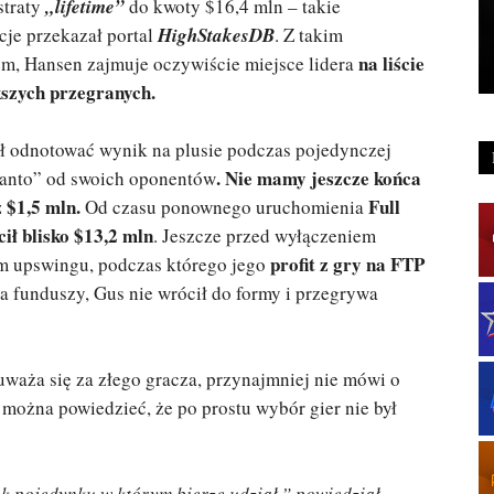
straty
„lifetime”
do kwoty $16,4 mln – takie
cje przekazał portal
HighStakesDB
. Z takim
na liście
m, Hansen zajmuje oczywiście miejsce lidera
szych przegranych.
ał odnotować wynik na plusie podczas pojedynczej
. Nie mamy jeszcze końca
„manto” od swoich oponentów
 $1,5 mln.
Full
Od czasu ponownego uruchomienia
ił blisko $13,2 mln
. Jeszcze przed wyłączeniem
profit z gry na FTP
m upswingu, podczas którego jego
a funduszy, Gus nie wrócił do formy i przegrywa
uważa się za złego gracza, przynajmniej nie mówi o
można powiedzieć, że po prostu wybór gier nie był
ek pojedynku w którym bierze udział,” powiedział