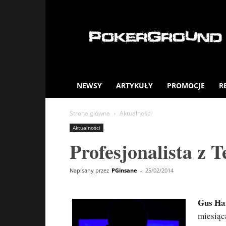
PokerGround.com
NEWSY
ARTYKUŁY
PROMOCJE
R
Strona główna
Aktualności
Aktualności
Profesjonalista z 
Napisany przez
PGinsane
-
25/02/2014
Gus Ha
miesiąc