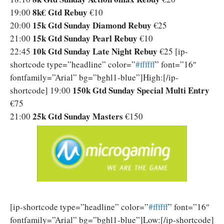
8k€ Gtd Rebuy
19:00
€10
15k Gtd Sunday Diamond Rebuy
20:00
€25
15k Gtd Sunday Pearl Rebuy
21:00
€10
10k Gtd Sunday Late Night Rebuy
22:45
€25
[ip-
shortcode type=”headline” color=”
‪#‎ffffff‬
” font=”16″
fontfamily=”Arial” bg=”bghl1-blue”]High:[/ip-
150k
Gtd Sunday Special Multi Entry
shortcode] 19:00
€75
25k Gtd Sunday Masters
21:00
€150
[ip-shortcode type=”headline” color=”
‪#‎ffffff‬
” font=”16″
fontfamily=”Arial” bg=”bghl1-blue”]Low:[/ip-shortcode]