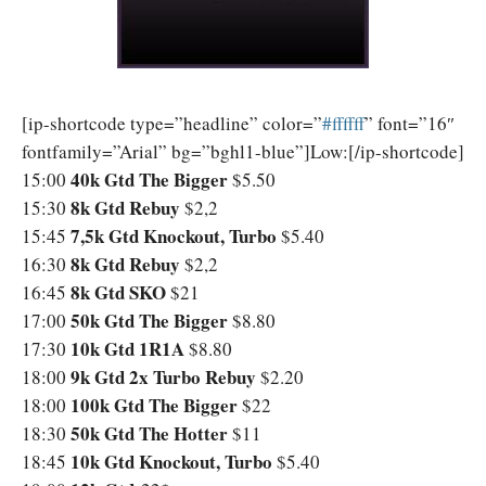
[ip-shortcode type=”headline” color=”
‪#‎ffffff‬
” font=”16″
fontfamily=”Arial” bg=”bghl1-blue”]Low:[/ip-shortcode]
40k Gtd The Bigger
15:00
$5.50
8k Gtd Rebuy
15:30
$2,2
7,5k Gtd Knockout, Turbo
15:45
$5.40
8k Gtd Rebuy
16:30
$2,2
8k Gtd SKO
16:45
$21
50k Gtd The Bigger
17:00
$8.80
10k Gtd 1R1A
17:30
$8.80
9k Gtd 2x Turbo Rebuy
18:00
$2.20
100k Gtd The Bigger
18:00
$22
50k Gtd The Hotter
18:30
$11
10k Gtd Knockout, Turbo
18:45
$5.40