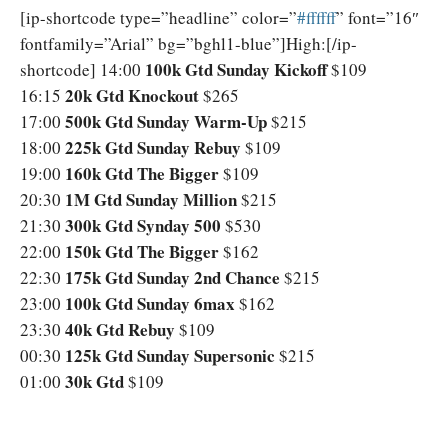
[ip-shortcode type=”headline” color=”
‪#‎ffffff‬
” font=”16″
fontfamily=”Arial” bg=”bghl1-blue”]High:[/ip-
100k Gtd Sunday Kickoff
shortcode] 14:00
$109
20k Gtd Knockout
16:15
$265
500k Gtd Sunday Warm-Up
17:00
$215
225k Gtd Sunday Rebuy
18:00
$109
160k Gtd The Bigger
19:00
$109
1M Gtd Sunday Million
20:30
$215
300k Gtd Synday 500
21:30
$530
150k Gtd The Bigger
22:00
$162
175k Gtd Sunday 2nd Chance
22:30
$215
100k Gtd Sunday 6max
23:00
$162
40k Gtd Rebuy
23:30
$109
125k Gtd Sunday Supersonic
00:30
$215
30k Gtd
01:00
$109