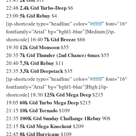
2.4k Gtd Turbo-Deep
22:48
$6
5k Gtd Rebuy
23:00
$4
[ip-shortcode type=”headline” color=”
‪#‎ffffff‬
” font=”16″
fontfamily=”Arial” bg=”bghl1-blue”]Medium:[/ip-
7k Gtd Breeze
shortcode] 16:40
$66
12k Gtd Monsoon
19:30
$55
7k Gtd Thunder (2nd Chance) 6max
20:35
$55
7,5k Gtd Rebuy
20:40
$11
3,5k Gtd Deepstack
23:35
$35
[ip-shortcode type=”headline” color=”
‪#‎ffffff‬
” font=”16″
fontfamily=”Arial” bg=”bghl1-blue”]High:[/ip-
125k Gtd Mega Deep
shortcode] 18:30
$215
60k Gtd Turbo Mega Deep
19:05
$215
10k Gtd Tornado
21:15
$109
100K Gtd Sunday Challange 1Rebuy
21:35
90$
5k Gtd Mega Knockout
22:15
$209
8k Gtd Hurricane
22:45
$109