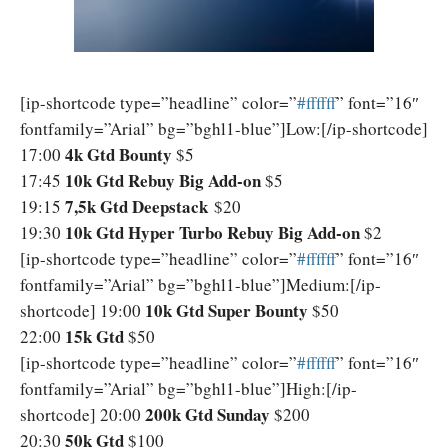
[ip-shortcode type=”headline” color=”
‪#‎ffffff‬
” font=”16″
fontfamily=”Arial” bg=”bghl1-blue”]Low:[/ip-shortcode]
4k Gtd Bounty
17:00
$5
10k Gtd Rebuy Big Add-on
17:45
$5
7,5k Gtd Deepstack
19:15
$20
10k Gtd Hyper Turbo Rebuy Big Add-on
19:30
$2
[ip-shortcode type=”headline” color=”
‪#‎ffffff‬
” font=”16″
fontfamily=”Arial” bg=”bghl1-blue”]Medium:[/ip-
10k Gtd Super Bounty
shortcode] 19:00
$50
15k Gtd
22:00
$50
[ip-shortcode type=”headline” color=”
‪#‎ffffff‬
” font=”16″
fontfamily=”Arial” bg=”bghl1-blue”]High:[/ip-
200k Gtd Sunday
shortcode] 20:00
$200
50k Gtd
20:30
$100