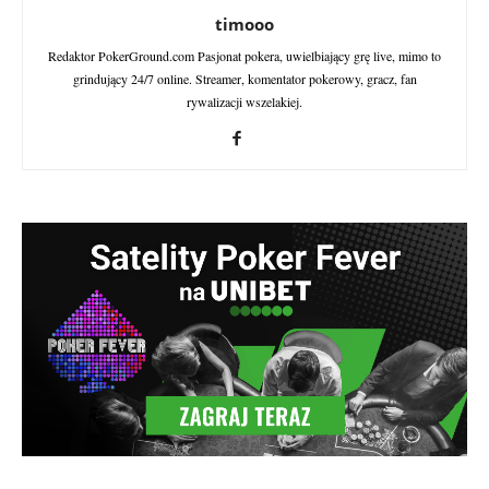
timooo
Redaktor PokerGround.com Pasjonat pokera, uwielbiający grę live, mimo to
grindujący 24/7 online. Streamer, komentator pokerowy, gracz, fan
rywalizacji wszelakiej.