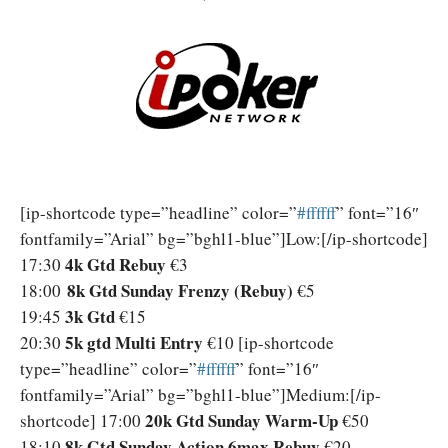
[ip-shortcode type=”headline” color=”
‪#‎ffffff‬
” font=”16″
fontfamily=”Arial” bg=”bghl1-blue”]Low:[/ip-shortcode]
4k Gtd Rebuy
17:30
€3
8k Gtd Sunday Frenzy (Rebuy)
18:00
€5
3k Gtd
19:45
€15
5k gtd Multi Entry
20:30
€10
[ip-shortcode
type=”headline” color=”
‪#‎ffffff‬
” font=”16″
fontfamily=”Arial” bg=”bghl1-blue”]Medium:[/ip-
20k Gtd Sunday Warm-Up
shortcode] 17:00
€50
8k Gtd Sunday Action 6max Rebuy
18:10
€20