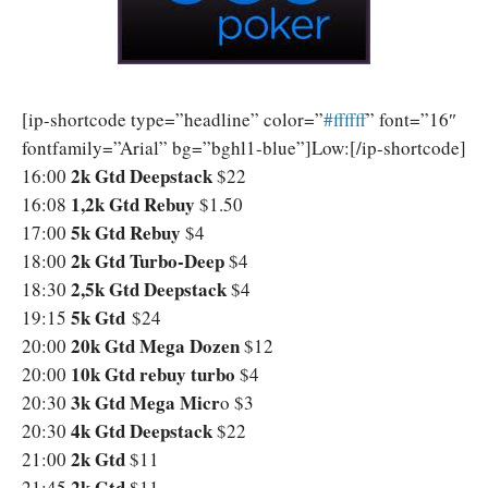
[ip-shortcode type=”headline” color=”
‪#‎ffffff‬
” font=”16″
fontfamily=”Arial” bg=”bghl1-blue”]Low:[/ip-shortcode]
2k Gtd Deepstack
16:00
$22
1,2k Gtd Rebuy
16:08
$1.50
5k Gtd Rebuy
17:00
$4
2k Gtd Turbo-Deep
18:00
$4
2,5k Gtd Deepstack
18:30
$4
5k Gtd
19:15
$24
20k Gtd Mega Dozen
20:00
$12
10k Gtd rebuy turbo
20:00
$4
3k Gtd Mega Micr
20:30
o $3
4k Gtd Deepstack
20:30
$22
2k Gtd
21:00
$11
2k Gtd
21:45
$11