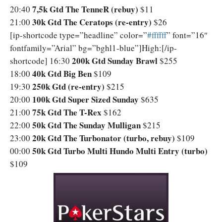
7,5k Gtd The TenneR (rebuy)
20:40
$11
30k Gtd The Ceratops (re-entry)
21:00
$26
[ip-shortcode type=”headline” color=”
‪#‎ffffff‬
” font=”16″
fontfamily=”Arial” bg=”bghl1-blue”]High:[/ip-
200k Gtd Sunday Brawl
shortcode] 16:30
$255
40k Gtd Big Ben
18:00
$109
250k Gtd (re-entry)
19:30
$215
100k Gtd Super Sized Sunday
20:00
$635
75k Gtd The T-Rex
21:00
$162
50k Gtd The Sunday Mulligan
22:00
$215
20k Gtd The Turbonator (turbo, rebuy)
23:00
$109
50k Gtd Turbo Multi Hundo Multi Entry (turbo)
00:00
$109