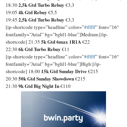
2,5k Gtd Turbo Rebuy
18:30
€3,3
4k Gtd Rebuy
19:05
€5,5
2,5k Gtd Turbo Rebuy
19:45
€3,3
[ip-shortcode type=”headline” color=”
‪#‎ffffff‬
” font=”16″
fontfamily=”Arial” bg=”bghl1-blue”]Medium:[/ip-
5k Gtd 6max 1R1A
shortcode] 21:35
€22
6k Gtd Turbo Rebuy
22:30
€11
[ip-shortcode type=”headline” color=”
‪#‎ffffff‬
” font=”16″
fontfamily=”Arial” bg=”bghl1-blue”]High:[/ip-
15k Gtd Sunday Drive
shortcode] 18:00
€215
50k Gtd Sunday Showdown
20:30
€215
9k Gtd Big Night In
21:30
€110