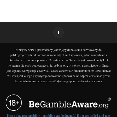
Niniejszy Serwis prowadzony jest w języku polskim i adresowany do
polskojęzycznych odbiorców zamieszkałych na terytoriach, gdzie korzystanie z
Serwisu jest zgodne z prawem. Uczestnictwo w Serwisie jest dozwolone tylko i
wyłącznie dla osób podlegających jurysdykcjom, w których uczestnictwo w Grach
jest legalne. Korzystając z Serwisu, Gracz zapewnia Administratora, że uczestnictwo
w Grach jest w jego jurysdykcji dozwolone i ponosi pełną odpowiedzialność przed
Administratorem za prawdziwość złożonego przez siebie oświadczenia.
Please play responsibility - gambling can be harmful if not controlled and may