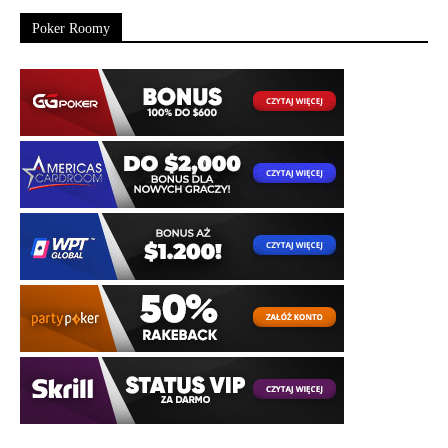
Poker Roomy