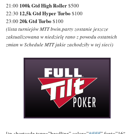
100k Gtd High Roller
21:00
$500
12,5k Gtd Hyper Turbo
22:30
$100
20k Gtd Turbo
23:00
$100
(lista turniejów MTT bwin.party zostanie jeszcze
zaktualizowana w niedzielę rano z powodu ostatnich
zmian w Schedule MTT jakie zachodziły w tej sieci)
[ip-shortcode type=”headline” color=”
‪#‎ffffff‬
” font=”16″