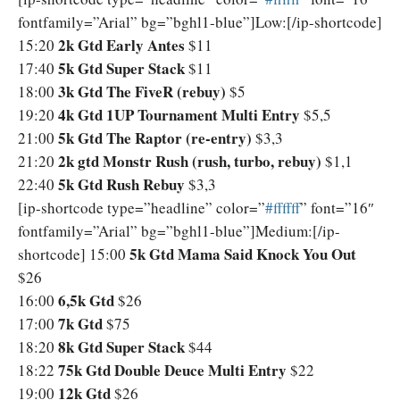
fontfamily=”Arial” bg=”bghl1-blue”]Low:[/ip-shortcode]
2k Gtd Early Antes
15:20
$11
5k Gtd Super Stack
17:40
$11
3k Gtd The FiveR
(rebuy)
18:00
$5
4k Gtd 1UP Tournament Multi Entry
19:20
$5,5
5k Gtd The Raptor (re-entry)
21:00
$3,3
2k gtd Monstr Rush (rush, turbo, rebuy)
21:20
$1,1
5k Gtd Rush Rebuy
22:40
$3,3
[ip-shortcode type=”headline” color=”
‪#‎ffffff‬
” font=”16″
fontfamily=”Arial” bg=”bghl1-blue”]Medium:[/ip-
5k Gtd Mama Said Knock You Out
shortcode] 15:00
$26
6,5k Gtd
16:00
$26
7k Gtd
17:00
$75
8k Gtd Super Stack
18:20
$44
75k Gtd Double Deuce Multi Entry
18:22
$22
12k Gtd
19:00
$26