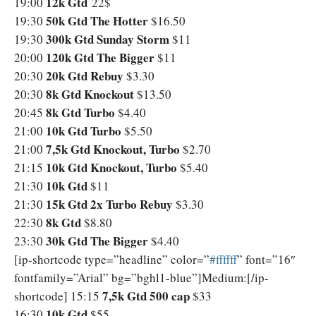
12k Gtd
19:00
22$
50k Gtd The Hotter
19:30
$16.50
300k Gtd Sunday Storm
19:30
$11
120k Gtd The Bigger
20:00
$11
20k Gtd Rebuy
20:30
$3.30
8k Gtd Knockout
20:30
$13.50
8k Gtd Turbo
20:45
$4.40
10k Gtd Turbo
21:00
$5.50
7,5k Gtd Knockout, Turbo
21:00
$2.70
10k Gtd Knockout, Turbo
21:15
$5.40
10k Gtd
21:30
$11
15k Gtd 2x Turbo Rebuy
21:30
$3.30
8k Gtd
22:30
$8.80
30k Gtd The Bigger
23:30
$4.40
[ip-shortcode type=”headline” color=”
‪#‎ffffff‬
” font=”16″
fontfamily=”Arial” bg=”bghl1-blue”]Medium:[/ip-
7,5k Gtd 500 cap
shortcode] 15:15
$33
10k Gtd
16:30
$55