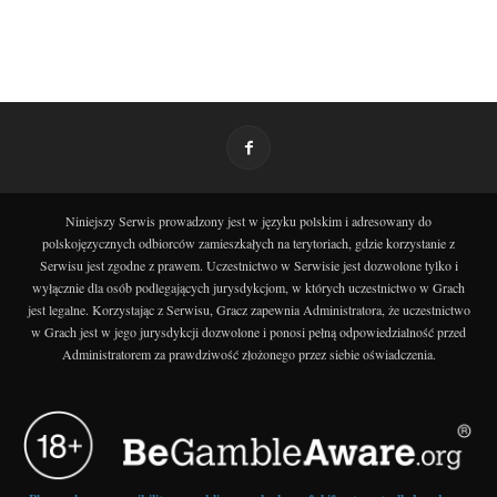
Niniejszy Serwis prowadzony jest w języku polskim i adresowany do
polskojęzycznych odbiorców zamieszkałych na terytoriach, gdzie korzystanie z
Serwisu jest zgodne z prawem. Uczestnictwo w Serwisie jest dozwolone tylko i
wyłącznie dla osób podlegających jurysdykcjom, w których uczestnictwo w Grach
jest legalne. Korzystając z Serwisu, Gracz zapewnia Administratora, że uczestnictwo
w Grach jest w jego jurysdykcji dozwolone i ponosi pełną odpowiedzialność przed
Administratorem za prawdziwość złożonego przez siebie oświadczenia.