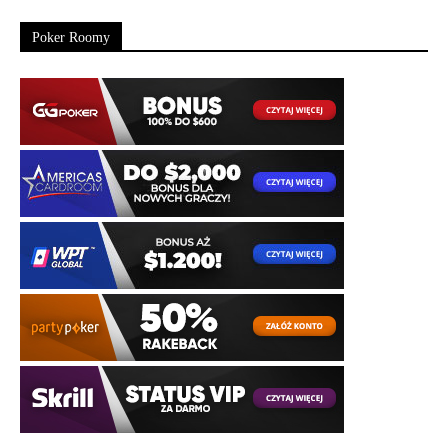
Poker Roomy