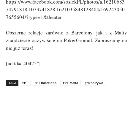
https://www.facebook.com/sosickPL/photos/a.16210683
74791818.1073741828.1621035848128404/169243050
7655604/?type=1&theater
Obszerne relacje zarówno z Barcelony, jak i z Malty
znajdziecie oczywiście na PokerGround. Zapraszamy na
nie już teraz!
[ad id=”40475″]
TAGI
EPT
EPT Barcelona
EPT Malta
gra na żywo