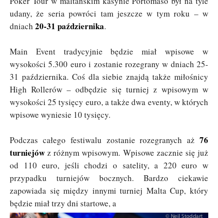
Poker Tour w maltańskim kasynie Portomaso był na tyle
udany, że seria powróci tam jeszcze w tym roku – w
20-31 października
dniach
.
Main Event tradycyjnie będzie miał wpisowe w
wysokości 5.300 euro i zostanie rozegrany w dniach 25-
31 października. Coś dla siebie znajdą także miłośnicy
High Rollerów – odbędzie się turniej z wpisowym w
wysokości 25 tysięcy euro, a także dwa eventy, w których
wpisowe wyniesie 10 tysięcy.
76
Podczas całego festiwalu zostanie rozegranych aż
turniejów
z różnym wpisowym. Wpisowe zacznie się już
od 110 euro, jeśli chodzi o satelity, a 220 euro w
przypadku turniejów bocznych. Bardzo ciekawie
zapowiada się między innymi turniej Malta Cup, który
będzie miał trzy dni startowe, a