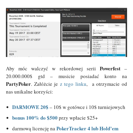
Powerfest
Aby móc walczyć w rekordowej serii
–
20.000.000$ gtd – musicie posiadać konto na
PartyPoker
. Załóżcie je
z tego linku
, a otrzymacie od
nas unikalne korzyści:
DARMOWE 20$
– 10$ w gotówce i 10$ turniejowych
bonus 100% do $500
przy wpłacie $25+
PokerTracker 4 lub Hold’em
darmową licencję na