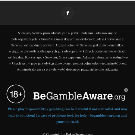
Niniejszy Serwis prowadzony jest w języku polskim i adresowany do
polskojęzycznych odbiorców zamieszkałych na terytoriach, gdzie korzystanie z
Serwisu jest zgodne z prawem. Uczestnictwo w Serwisie jest dozwolone tylko i
wyłącznie dla osób podlegających jurysdykcjom, w których uczestnictwo w Grach
jest legalne. Korzystając z Serwisu, Gracz zapewnia Administratora, że uczestnictwo
w Grach jest w jego jurysdykcji dozwolone i ponosi pełną odpowiedzialność przed
Administratorem za prawdziwość złożonego przez siebie oświadczenia.
Please play responsibility - gambling can be harmful if not controlled and may
lead to addiction! In case of problems look for help - begambleaware.org and
gamstop.co.uk
© Copyright by PokerGround.com