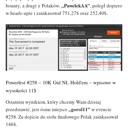
„PawelekAA”
bounty, a drugi z Polaków,
, poległ dopiero
w heads-upie i zainkasował 751,27$ oraz 252,40$.
Powerfest #258 – 10K Gtd NL Hold'em – wpisowe w
wysokości 11$
Ostatnim wynikiem, który chcemy Wam dzisiaj
„gorol11”
przedstawić, jest ósme miejsce
w evencie
#258. Za dojście do stołu finałowego Polak zainkasował
146$.