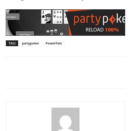
TAGI
partypoker
PowerFest