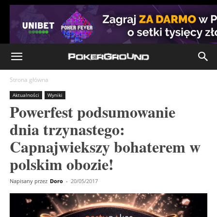
Strona główna
Aktualności
Wyniki
Powerfest podsumowanie
dnia trzynastego:
Capnajwiekszy bohaterem w
polskim obozie!
Napisany przez
Doro
-
20/05/2017