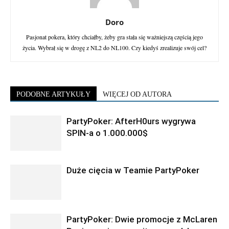
Doro
Pasjonat pokera, który chciałby, żeby gra stała się ważniejszą częścią jego
życia. Wybrał się w drogę z NL2 do NL100. Czy kiedyś zrealizuje swój cel?
PODOBNE ARTYKUŁY
WIĘCEJ OD AUTORA
PartyPoker: AfterH0urs wygrywa
SPIN-a o 1.000.000$
Duże cięcia w Teamie PartyPoker
PartyPoker: Dwie promocje z McLaren