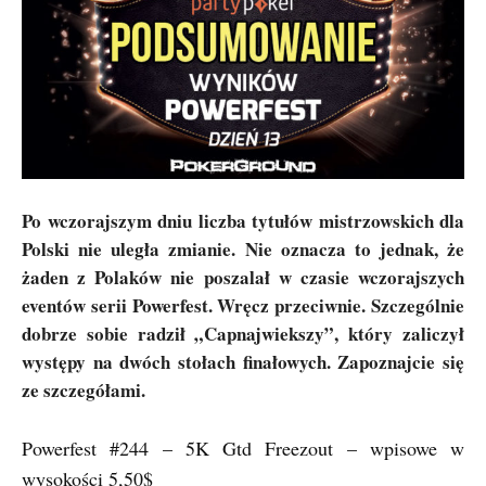
Po wczorajszym dniu liczba tytułów mistrzowskich dla
Polski nie uległa zmianie. Nie oznacza to jednak, że
żaden z Polaków nie poszalał w czasie wczorajszych
eventów serii Powerfest. Wręcz przeciwnie. Szczególnie
dobrze sobie radził „Capnajwiekszy”, który zaliczył
występy na dwóch stołach finałowych. Zapoznajcie się
ze szczegółami.
Powerfest #244 – 5K Gtd Freezout – wpisowe w
wysokości 5,50$