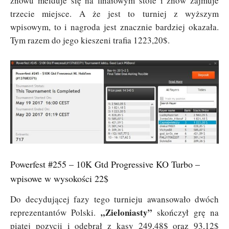
znowu melduje się na finałowym stole i znów zajmuje
trzecie miejsce. A że jest to turniej z wyższym
wpisowym, to i nagroda jest znacznie bardziej okazała.
Tym razem do jego kieszeni trafia 1223,20$.
Powerfest #255 – 10K Gtd Progressive KO Turbo –
wpisowe w wysokości 22$
Do decydującej fazy tego turnieju awansowało dwóch
„Zieloniasty”
reprezentantów Polski.
skończył grę na
piątej pozycji i odebrał z kasy 249,48$ oraz 93,12$