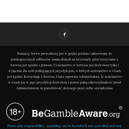
Niniejszy Serwis prowadzony jest w języku polskim i adresowany do
polskojęzycznych odbiorców zamieszkałych na terytoriach, gdzie korzystanie z
Serwisu jest zgodne z prawem. Uczestnictwo w Serwisie jest dozwolone tylko i
wyłącznie dla osób podlegających jurysdykcjom, w których uczestnictwo w Grach
jest legalne. Korzystając z Serwisu, Gracz zapewnia Administratora, że uczestnictwo
w Grach jest w jego jurysdykcji dozwolone i ponosi pełną odpowiedzialność przed
Administratorem za prawdziwość złożonego przez siebie oświadczenia.
Please play responsibility - gambling can be harmful if not controlled and may