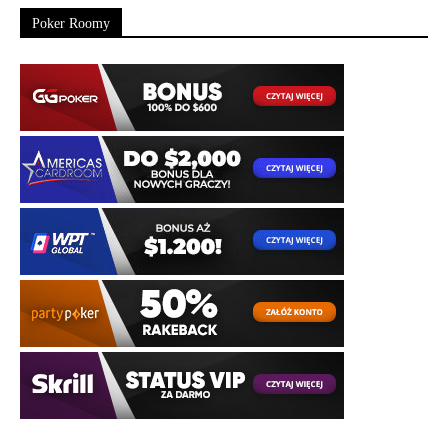
Poker Roomy