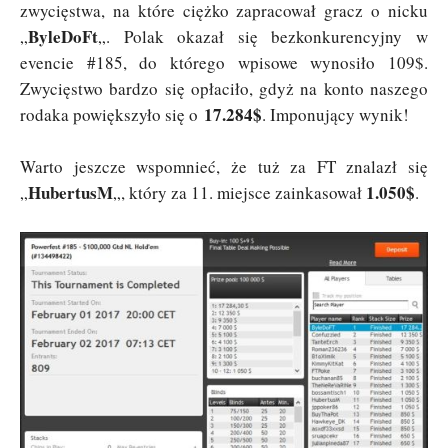
zwycięstwa, na które ciężko zapracował gracz o nicku
ByleDoFt
„
„. Polak okazał się bezkonkurencyjny w
evencie #185, do którego wpisowe wynosiło 109$.
Zwycięstwo bardzo się opłaciło, gdyż na konto naszego
17.284$
rodaka powiększyło się o
. Imponujący wynik!
Warto jeszcze wspomnieć, że tuż za FT znalazł się
HubertusM
1.050$
„
„, który za 11. miejsce zainkasował
.