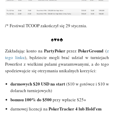
/* Festiwal TCOOP zakończył się 29 stycznia.
♠♥♦♣
PartyPoker
PokerGround
Zakładając konto na
przez
(
z
tego linku
), będziecie mogli brać udział w turniejach
Powerfest z wielkimi pulami gwarantowanymi, a do tego
spodziewajcie się otrzymania unikalnych korzyści:
darmowych $20 USD na start
($10 w gotówce i $10 w
dolarach turniejowych)
bonusu 100% do $500
przy wpłacie $25+
PokerTracker 4 lub Hold'em
darmowej licencji na