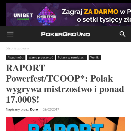
Strona główna
Aktualności
Warto przeczytać
Polacy w turniejach
Wyniki
RAPORT
Powerfest/TCOOP*: Polak
wygrywa mistrzostwo i ponad
17.000$!
Napisany przez
Doro
-
02/02/2017