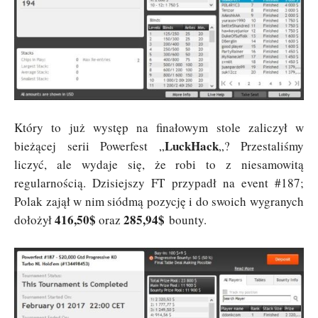
Który to już występ na finałowym stole zaliczył w
LuckHack
bieżącej serii Powerfest „
„? Przestaliśmy
liczyć, ale wydaje się, że robi to z niesamowitą
regularnością. Dzisiejszy FT przypadł na event #187;
Polak zajął w nim siódmą pozycję i do swoich wygranych
416,50$
285,94$
dołożył
oraz
bounty.