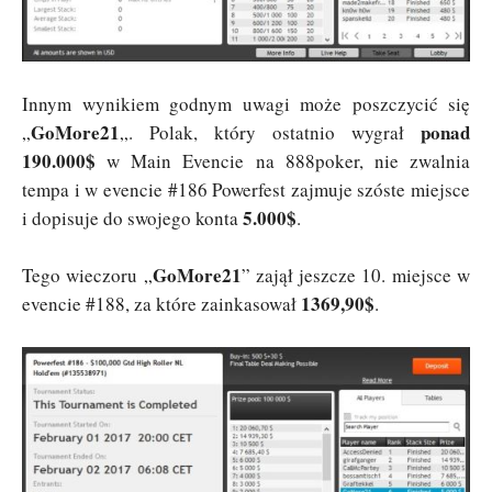
Innym wynikiem godnym uwagi może poszczycić się
GoMore21
ponad
„
„. Polak, który ostatnio wygrał
190.000$
w Main Evencie na 888poker, nie zwalnia
tempa i w evencie #186 Powerfest zajmuje szóste miejsce
5.000$
i dopisuje do swojego konta
.
GoMore21
Tego wieczoru „
” zajął jeszcze 10. miejsce w
1369,90$
evencie #188, za które zainkasował
.