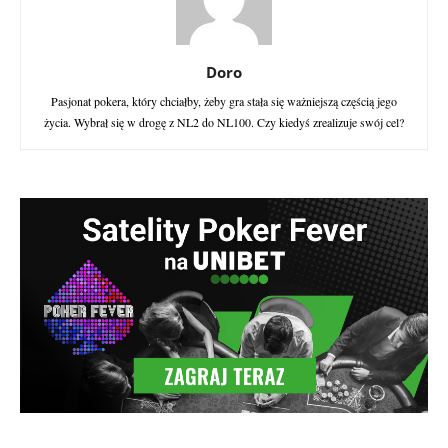
Doro
Pasjonat pokera, który chciałby, żeby gra stała się ważniejszą częścią jego
życia. Wybrał się w drogę z NL2 do NL100. Czy kiedyś zrealizuje swój cel?