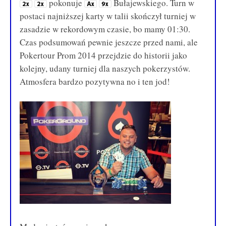
pokonuje
Bułajewskiego. Turn w
postaci najniższej karty w talii skończył turniej w
zasadzie w rekordowym czasie, bo mamy 01:30.
Czas podsumowań pewnie jeszcze przed nami, ale
Pokertour Prom 2014 przejdzie do historii jako
kolejny, udany turniej dla naszych pokerzystów.
Atmosfera bardzo pozytywna no i ten jod!