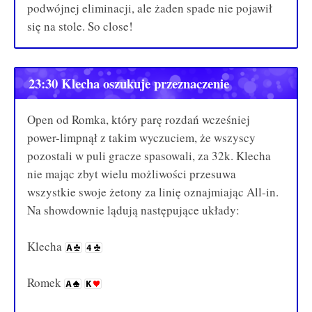
podwójnej eliminacji, ale żaden spade nie pojawił
się na stole. So close!
23:30 Klecha oszukuje przeznaczenie
Open od Romka, który parę rozdań wcześniej
power-limpnął z takim wyczuciem, że wszyscy
pozostali w puli gracze spasowali, za 32k. Klecha
nie mając zbyt wielu możliwości przesuwa
wszystkie swoje żetony za linię oznajmiając All-in.
Na showdownie lądują następujące układy:
Klecha
Romek