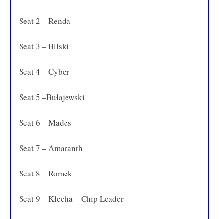
Seat 2 – Renda
Seat 3 – Bilski
Seat 4 – Cyber
Seat 5 –Bułajewski
Seat 6 – Mades
Seat 7 – Amaranth
Seat 8 – Romek
Seat 9 – Klecha – Chip Leader