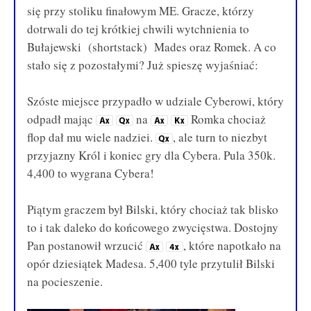
się przy stoliku finałowym ME. Gracze, którzy
dotrwali do tej krótkiej chwili wytchnienia to
Bułajewski (shortstack) Mades oraz Romek. A co
stało się z pozostałymi? Już spieszę wyjaśniać:
Szóste miejsce przypadło w udziale Cyberowi, który
odpadł mając
na
Romka chociaż
flop dał mu wiele nadziei.
, ale turn to niezbyt
przyjazny Król i koniec gry dla Cybera. Pula 350k.
4,400 to wygrana Cybera!
Piątym graczem był Bilski, który chociaż tak blisko
to i tak daleko do końcowego zwycięstwa. Dostojny
Pan postanowił wrzucić
, które napotkało na
opór dziesiątek Madesa. 5,400 tyle przytulił Bilski
na pocieszenie.