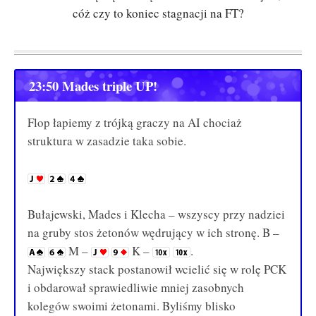
cóż czy to koniec stagnacji na FT?
23:50 Mades triple UP!
Flop łapiemy z trójką graczy na AI chociaż
struktura w zasadzie taka sobie.
Bułajewski, Mades i Klecha – wszyscy przy nadziei
na gruby stos żetonów wędrujący w ich stronę. B –
M –
K –
.
Największy stack postanowił wcielić się w rolę PCK
i obdarował sprawiedliwie mniej zasobnych
kolegów swoimi żetonami. Byliśmy blisko