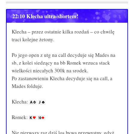
22:10 Klecha ultra-shortem!
Klecha – przez ostatnie kilka rozdań – co chwilę
traci kolejne żetony.
Po jego open z utg na call decyduje się Mades na
sb, z kolei siedzący na bb Romek wrzuca stack
wielkości niecałych 300k na srodek.
Po zastanowieniu Klecha decyduje się na call, a
Mades folduje.
Klecha:
Romek:
Nie pierwszy raz dziś los bywa przewrotny, gdyż