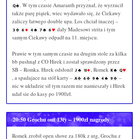
. W tym czasie Amaranth przyznał, że wyrzucił
także parę piątek, wiec wydawało się, że Ciekawy
zaliczy łatwego double upa. Los chciał inaczej –
dały Madesowi strita i tym
samym Ciekawy odpadł na 11. miejscu.
Prawie w tym samym czasie na drugim stole za kilka
bb pushnął z CO Hirek i został sprawdzony przez
SB – Romka. Hirek odsłonił
, Romek
, a spadajace na stół karty –
–
nic w układzie sił tym razem nie namieszały i Hirek
udał sie do kasy po 1900zł.
20:50 Grochu out 13ty – 1900zł nagrody
Romek zrobił open shove za 180k z utg, Grochu z