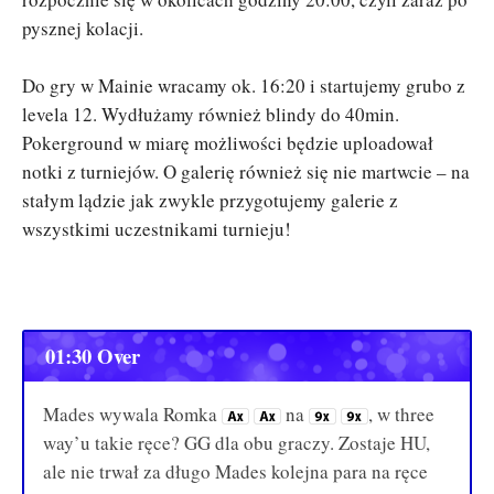
pysznej kolacji.
Do gry w Mainie wracamy ok. 16:20 i startujemy grubo z
levela 12. Wydłużamy również blindy do 40min.
Pokerground w miarę możliwości będzie uploadował
notki z turniejów. O galerię również się nie martwcie – na
stałym lądzie jak zwykle przygotujemy galerie z
wszystkimi uczestnikami turnieju!
01:30 Over
Mades wywala Romka
na
, w three
way’u takie ręce? GG dla obu graczy. Zostaje HU,
ale nie trwał za długo Mades kolejna para na ręce