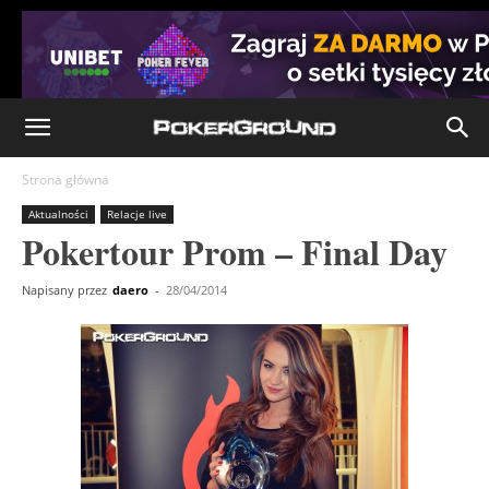
Strona główna
Aktualności
Relacje live
Pokertour Prom – Final Day
Napisany przez
daero
-
28/04/2014