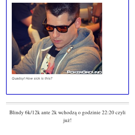
Quadsy! How sick is this?
Blindy 6k/12k ante 2k wchodzą o godzinie 22:20 czyli
już!