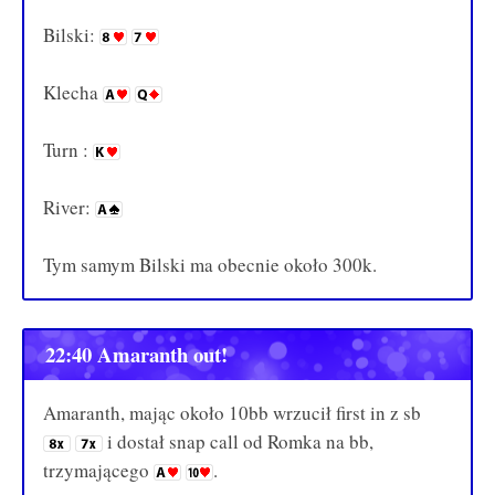
Bilski:
Klecha
Turn :
River:
Tym samym Bilski ma obecnie około 300k.
22:40 Amaranth out!
Amaranth, mając około 10bb wrzucił first in z sb
i dostał snap call od Romka na bb,
trzymającego
.