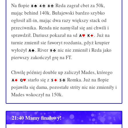
Na flopie
Reda zagrał cbet za 50k,
mając behind 140k. Bułajewski bardzo szybko
ogłosił all-in, mając dwa razy większy stack od
przeciwnika. Renda nie namyślał się ani chwili i
sprawdził. Dariusz pokazał na sd
. Już na
turnie zmienił sie faworyt rozdania, gdyż krupier
wyłożył
. River
nic nie zmienił i Reda jako
pierwszy zakończył grę na FT.
Chwilę później double up zaliczył Mades, którego
starło się z
Romka. Już na flopie
pojawiła się dama, pozostałe strity nic nie zmieniły i
Mades wskoczył na 150k.
21:40 Mamy finałowy!