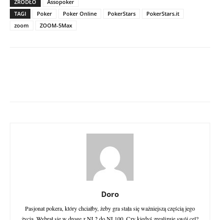
ŹRÓDŁO
Assopoker
TAGI
Poker
Poker Online
PokerStars
PokerStars.it
zoom
ZOOM-5Max
Doro
Pasjonat pokera, który chciałby, żeby gra stała się ważniejszą częścią jego
życia. Wybrał się w drogę z NL2 do NL100. Czy kiedyś zrealizuje swój cel?