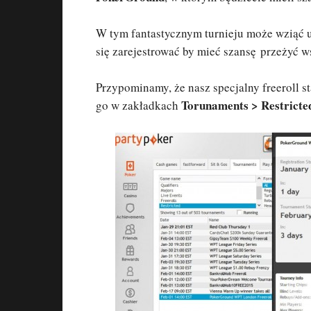
W tym fantastycznym turnieju może wziąć 
się zarejestrować by mieć szansę przeżyć 
Przypominamy, że nasz specjalny freeroll st
Torunaments > Restricte
go w zakładkach