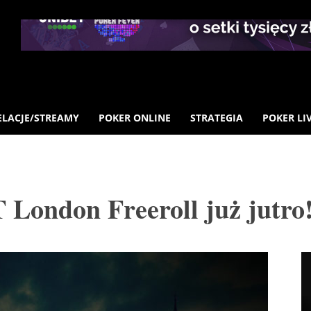
ELACJE/STREAMY
POKER ONLINE
STRATEGIA
POKER LI
ondon Freeroll już jutro