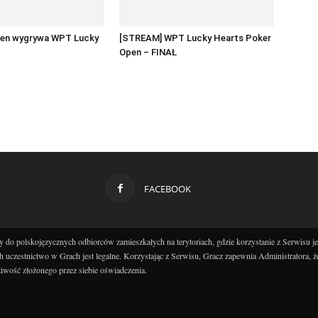
Yen wygrywa WPT Lucky
[STREAM] WPT Lucky Hearts Poker
Open – FINAŁ
FACEBOOK
 do polskojęzycznych odbiorców zamieszkałych na terytoriach, gdzie korzystanie z Serwisu j
h uczestnictwo w Grach jest legalne. Korzystając z Serwisu, Gracz zapewnia Administratora, ż
iwość złożonego przez siebie oświadczenia.