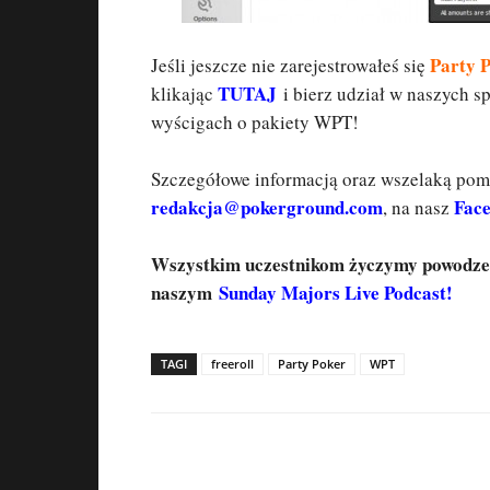
Party 
Jeśli jeszcze nie zarejestrowałeś się
TUTAJ
klikając
i bierz udział w naszych sp
wyścigach o pakiety WPT!
Szczegółowe informacją oraz wszelaką pomo
redakcja@pokerground.com
Fac
, na nasz
Wszystkim uczestnikom życzymy powodzeni
naszym
Sunday Majors Live Podcast!
TAGI
freeroll
Party Poker
WPT