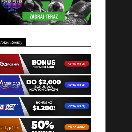
Poker Roomy