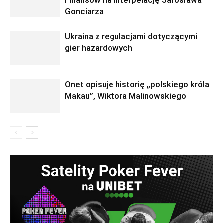
Gonciarza
Ukraina z regulacjami dotyczącymi
gier hazardowych
Onet opisuje historię „polskiego króla
Makau”, Wiktora Malinowskiego