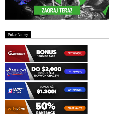
Poker Roomy