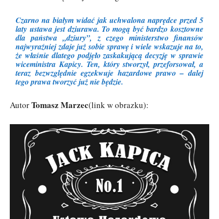
Czarno na białym widać jak uchwalona naprędce przed 5
laty ustawa jest dziurawa. To mogą być bardzo kosztowne
dla państwa „dziury”, z czego ministerstwo finansów
najwyraźniej zdaje już sobie sprawę i wiele wskazuje na to,
że właśnie dlatego podjęło zaskakującą decyzję w sprawie
wiceministra Kapicy. Ten, który stworzył, przeforsował, a
teraz bezwzględnie egzekwuje hazardowe prawo – dalej
tego prawa tworzyć już nie będzie.
Tomasz Marzec
Autor
(link w obrazku):