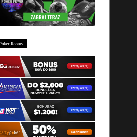
Poker Roomy