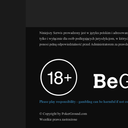
Niniejszy Serwis prowadzony jest w języku polskim i adresowany
tylko i wyłącznie dla osób podlegających jurysdykcjom, w któryc
ponosi pełną odpowiedzialność przed Administratorem za prawdz
Please play responsibility - gambling can be harmful if not 
© Copyright by PokerGround.com
Wszelkie prawa zastrzeżone