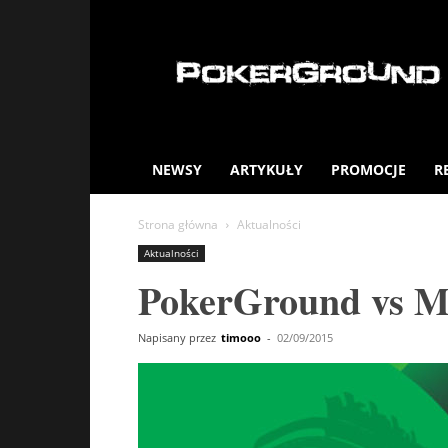
PokerGround.com
NEWSY
ARTYKUŁY
PROMOCJE
R
Strona główna
Aktualności
Aktualności
PokerGround vs M
Napisany przez
timooo
-
02/09/2015