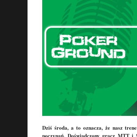
Dziś środa, a to oznacza, że nasz tre
poczynań. Doświadczony gracz MTT i S