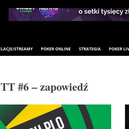
ELACJE/STREAMY
POKER ONLINE
STRATEGIA
POKER LI
TT #6 – zapowiedź