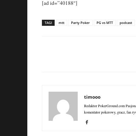
[ad id=”40188″]
TAGI
mtt
Party Poker
PG vs MTT
podcast
timooo
Redaktor PokerGround.com Pasjonat 
komentator pokerowy, gracz, fan ryw