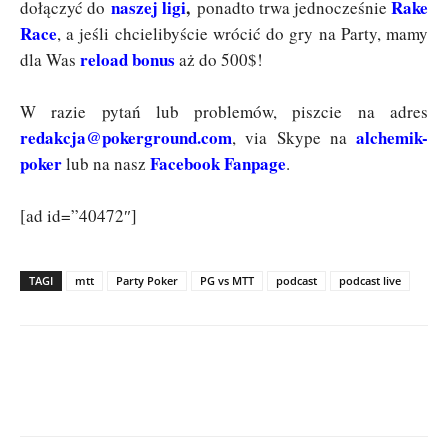
naszej ligi
,
Rake
dołączyć do
ponadto trwa jednocześnie
Race
, a jeśli chcielibyście wrócić do gry na Party, mamy
reload bonus
dla Was
aż do 500$!
W razie pytań lub problemów, piszcie na adres
redakcja@pokerground.com
alchemik-
, via Skype na
poker
Facebook Fanpage
lub na nasz
.
[ad id=”40472″]
TAGI
mtt
Party Poker
PG vs MTT
podcast
podcast live