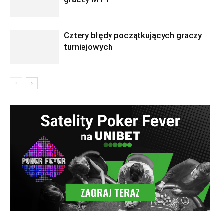
Cztery błędy początkujących graczy
turniejowych