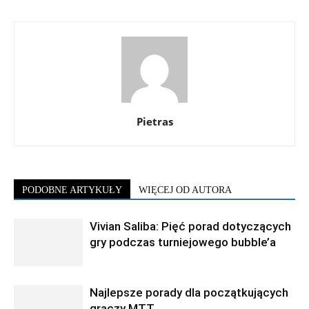
Pietras
PODOBNE ARTYKUŁY
WIĘCEJ OD AUTORA
Vivian Saliba: Pięć porad dotyczących
gry podczas turniejowego bubble’a
Najlepsze porady dla początkujących
graczy MTT