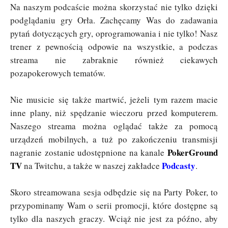
Na naszym podcaście można skorzystać nie tylko dzięki
podglądaniu gry Orła. Zachęcamy Was do zadawania
pytań dotyczących gry, oprogramowania i nie tylko! Nasz
trener z pewnością odpowie na wszystkie, a podczas
streama nie zabraknie również ciekawych
pozapokerowych tematów.
Nie musicie się także martwić, jeżeli tym razem macie
inne plany, niż spędzanie wieczoru przed komputerem.
Naszego streama można oglądać także za pomocą
urządzeń mobilnych, a tuż po zakończeniu transmisji
PokerGround
nagranie zostanie udostępnione na kanale
TV
Podcasty
na Twitchu, a także w naszej zakładce
.
Skoro streamowana sesja odbędzie się na Party Poker, to
przypominamy Wam o serii promocji, które dostępne są
tylko dla naszych graczy. Wciąż nie jest za późno, aby