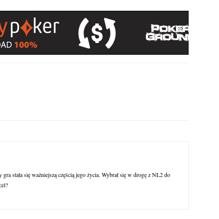
y gra stała się ważniejszą częścią jego życia. Wybrał się w drogę z NL2 do
cel?