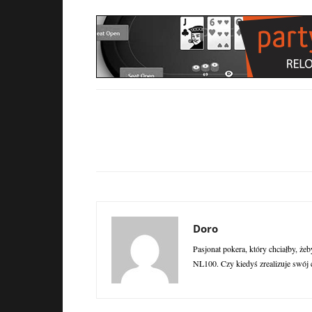
Doro
Pasjonat pokera, który chciałby, żeb
NL100. Czy kiedyś zrealizuje swój 