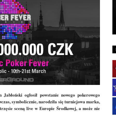
n Jabłoński ogłosił powstanie nowego pokerowego
czas, symbolicznie, narodziła się turniejowa marka,
trzęsie sceną live w Europie Środkowej, a może nie