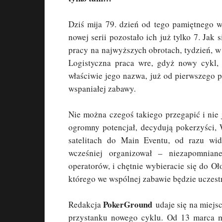
Dziś mija 79. dzień od tego pamiętnego w
nowej serii pozostało ich już tylko 7. Jak 
pracy na najwyższych obrotach, tydzień, w
Logistyczna praca wre, gdyż nowy cykl,
właściwie jego nazwa, już od pierwszego p
wspaniałej zabawy.
Nie można czegoś takiego przegapić i nie 
ogromny potencjał, decydują pokerzyści, 
satelitach do Main Eventu, od razu wid
wcześniej organizował – niezapomnian
operatorów, i chętnie wybieracie się do O
którego we wspólnej zabawie będzie uczestn
PokerGround
Redakcja
udaje się na miejs
przystanku nowego cyklu. Od 13 marca mo