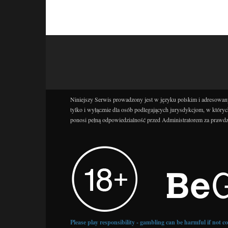
Niniejszy Serwis prowadzony jest w języku polskim i adresowany
tylko i wyłącznie dla osób podlegających jurysdykcjom, w któryc
ponosi pełną odpowiedzialność przed Administratorem za prawdz
Please play responsibility - gambling can be harmful if not 