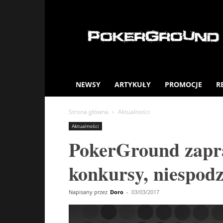
PokerGround.com
NEWSY
ARTYKUŁY
PROMOCJE
R
Strona główna
Aktualności
Aktualności
PokerGround zapra
konkursy, niespodz
Napisany przez
Doro
-
03/03/2017