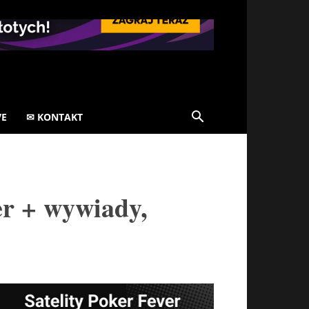
VE
✉ KONTAKT
er + wywiady,