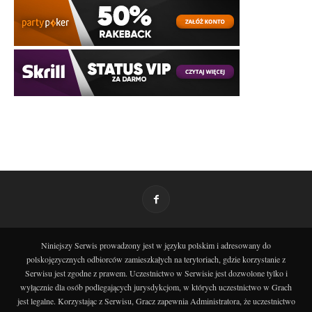
Niniejszy Serwis prowadzony jest w języku polskim i adresowany do
polskojęzycznych odbiorców zamieszkałych na terytoriach, gdzie korzystanie z
Serwisu jest zgodne z prawem. Uczestnictwo w Serwisie jest dozwolone tylko i
wyłącznie dla osób podlegających jurysdykcjom, w których uczestnictwo w Grach
jest legalne. Korzystając z Serwisu, Gracz zapewnia Administratora, że uczestnictwo