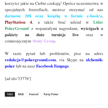
korzyści jakie na Ciebie czekają! Oprócz uczestnictwa w
specjalnych freerollach, możesz otrzymać od nas
darmowe 20$ oraz książkę w formie e-book'a
,
PlayStation 4
Lidze
, a także brać udział w
PokerGround
wyścigach o
z wspaniałymi nagrodami,
pakiety na duże turnieje live
oraz w
Study Group
comiesięcznym
.
W razie pytań lub problemów, pisz na adres
redakcja@pokerground.com
alchemik-
, via Skype na
poker
Facebook Fanpage
lub na nasz
.
[ad id='33776′]
TAGI
BNB
freeroll
Party Poker