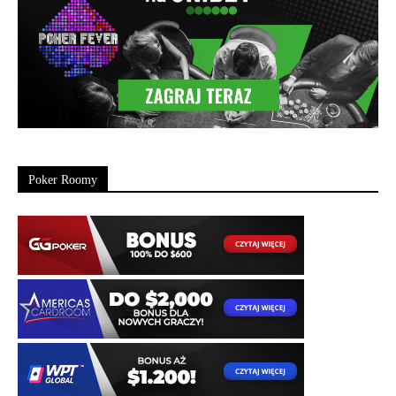
Poker Roomy