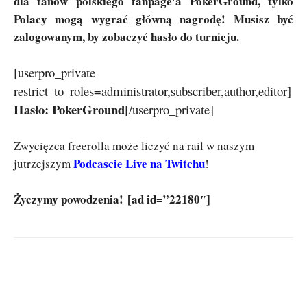
dla fanów polskiego fanpage'a PokerGround, tylko
Polacy mogą wygrać główną nagrodę! Musisz być
zalogowanym, by zobaczyć hasło do turnieju.
[userpro_private
restrict_to_roles=administrator,subscriber,author,editor]
Hasło: PokerGround
[/userpro_private]
Zwycięzca freerolla może liczyć na rail w naszym
Podcascie Live na Twitchu
jutrzejszym
!
Życzymy powodzenia! [ad id=”22180″]