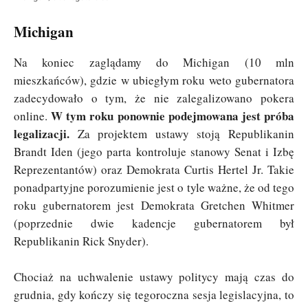
Michigan
Na koniec zaglądamy do Michigan (10 mln
mieszkańców), gdzie w ubiegłym roku weto gubernatora
zadecydowało o tym, że nie zalegalizowano pokera
W tym roku ponownie podejmowana jest próba
online.
legalizacji.
Za projektem ustawy stoją Republikanin
Brandt Iden (jego parta kontroluje stanowy Senat i Izbę
Reprezentantów) oraz Demokrata Curtis Hertel Jr. Takie
ponadpartyjne porozumienie jest o tyle ważne, że od tego
roku gubernatorem jest Demokrata Gretchen Whitmer
(poprzednie dwie kadencje gubernatorem był
Republikanin Rick Snyder).
Chociaż na uchwalenie ustawy politycy mają czas do
grudnia, gdy kończy się tegoroczna sesja legislacyjna, to