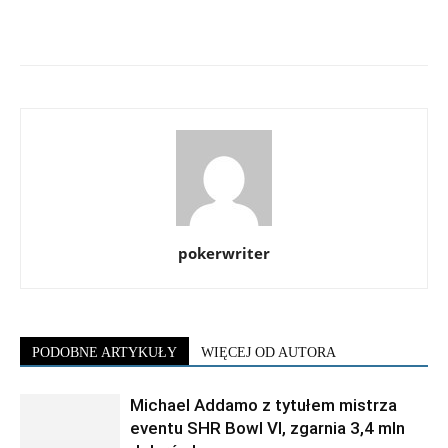
pokerwriter
PODOBNE ARTYKUŁY
WIĘCEJ OD AUTORA
Michael Addamo z tytułem mistrza
eventu SHR Bowl VI, zgarnia 3,4 mln