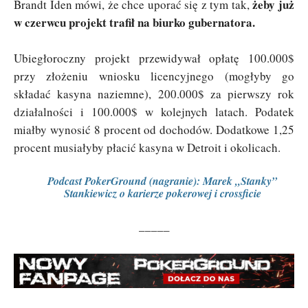
żeby już
Brandt Iden mówi, że chce uporać się z tym tak,
w czerwcu projekt trafił na biurko gubernatora.
Ubiegłoroczny projekt przewidywał opłatę 100.000$
przy złożeniu wniosku licencyjnego (mogłyby go
składać kasyna naziemne), 200.000$ za pierwszy rok
działalności i 100.000$ w kolejnych latach. Podatek
miałby wynosić 8 procent od dochodów. Dodatkowe 1,25
procent musiałyby płacić kasyna w Detroit i okolicach.
Podcast PokerGround (nagranie): Marek „Stanky”
Stankiewicz o karierze pokerowej i crossficie
_____