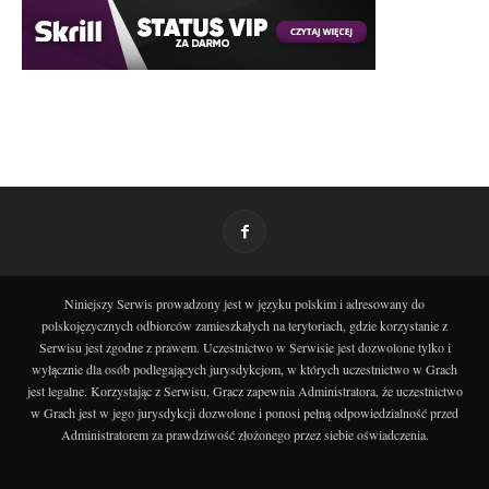
Niniejszy Serwis prowadzony jest w języku polskim i adresowany do
polskojęzycznych odbiorców zamieszkałych na terytoriach, gdzie korzystanie z
Serwisu jest zgodne z prawem. Uczestnictwo w Serwisie jest dozwolone tylko i
wyłącznie dla osób podlegających jurysdykcjom, w których uczestnictwo w Grach
jest legalne. Korzystając z Serwisu, Gracz zapewnia Administratora, że uczestnictwo
w Grach jest w jego jurysdykcji dozwolone i ponosi pełną odpowiedzialność przed
Administratorem za prawdziwość złożonego przez siebie oświadczenia.