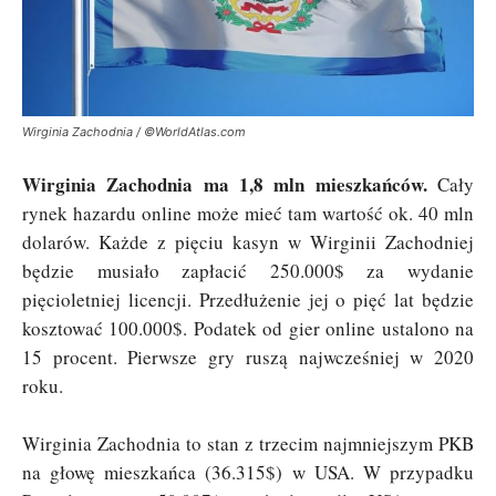
Wirginia Zachodnia / ©WorldAtlas.com
Wirginia Zachodnia ma 1,8 mln mieszkańców.
Cały
rynek hazardu online może mieć tam wartość ok. 40 mln
dolarów. Każde z pięciu kasyn w Wirginii Zachodniej
będzie musiało zapłacić 250.000$ za wydanie
pięcioletniej licencji. Przedłużenie jej o pięć lat będzie
kosztować 100.000$. Podatek od gier online ustalono na
15 procent. Pierwsze gry ruszą najwcześniej w 2020
roku.
Wirginia Zachodnia to stan z trzecim najmniejszym PKB
na głowę mieszkańca (36.315$) w USA. W przypadku