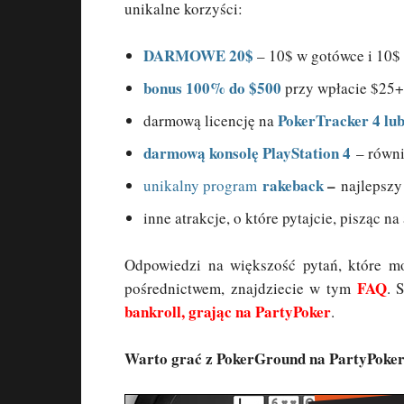
unikalne korzyści:
DARMOWE 20$
– 10$ w gotówce i 10$
bonus 100% do $500
przy wpłacie $25+
PokerTracker 4 lu
darmową licencję na
darmową konsolę PlayStation 4
– równi
rakeback
–
unikalny program
najlepszy
inne atrakcje, o które pytajcie, pisząc na
Odpowiedzi na większość pytań, które mo
FAQ
pośrednictwem, znajdziecie w tym
. 
bankroll, grając na PartyPoker
.
Warto grać z PokerGround na PartyPoker