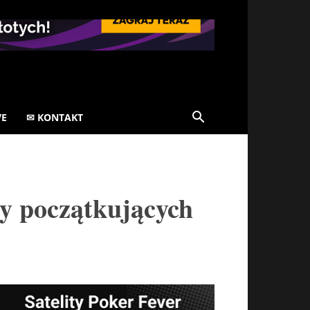
VE
✉ KONTAKT
y początkujących