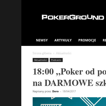
PokerGround.com
NEWSY
ARTYKUŁY
PROMOCJE
R
Strona główna
Aktualności
Aktualności
Podcasts
18:00 „Poker od p
na DARMOWE szko
Napisany przez
Doro
-
18/04/2017