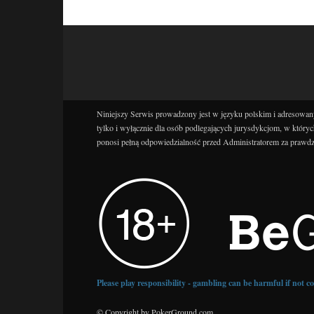
Niniejszy Serwis prowadzony jest w języku polskim i adresowany
tylko i wyłącznie dla osób podlegających jurysdykcjom, w któryc
ponosi pełną odpowiedzialność przed Administratorem za prawdz
Please play responsibility - gambling can be harmful if not 
© Copyright by PokerGround.com