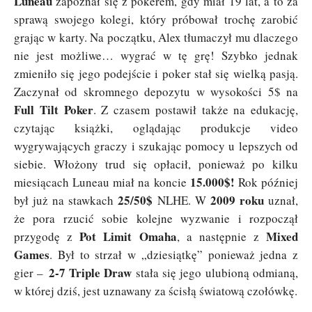
Luneau
zapoznał się z pokerem, gdy miał 19 lat, a to za
sprawą swojego kolegi, który próbował trochę zarobić
grając w karty. Na początku, Alex tłumaczył mu dlaczego
nie jest możliwe… wygrać w tę grę! Szybko jednak
zmieniło się jego podejście i poker stał się wielką pasją.
Zaczynał od skromnego depozytu w wysokości 5$ na
Full Tilt Poker
. Z czasem postawił także na edukację,
czytając książki, oglądając produkcje video
wygrywających graczy i szukając pomocy u lepszych od
siebie. Włożony trud się opłacił, ponieważ po kilku
15.000$!
miesiącach Luneau miał na koncie
Rok później
25/50$
2009 roku
był już na stawkach
NLHE. W
uznał,
że pora rzucić sobie kolejne wyzwanie i rozpoczął
Pot Limit Omaha
Mixed
przygodę z
, a następnie z
Games
. Był to strzał w „dziesiątkę” ponieważ jedna z
2-7 Triple Draw
gier –
stała się jego ulubioną odmianą,
w której dziś, jest uznawany za ścisłą światową czołówkę.