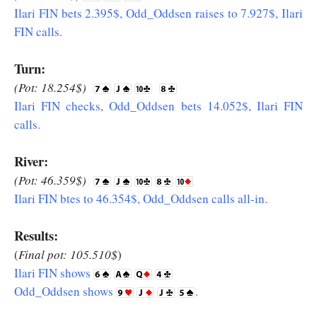
Ilari FIN bets 2.395$, Odd_Oddsen raises to 7.927$, Ilari
FIN calls.
Turn:
(Pot: 18.254$)
Ilari FIN checks, Odd_Oddsen bets 14.052$, Ilari FIN
calls.
River:
(Pot: 46.359$)
Ilari FIN btes to 46.354$, Odd_Oddsen calls all-in.
Results:
(
Final pot: 105.510$
)
Ilari FIN shows
Odd_Oddsen shows
.