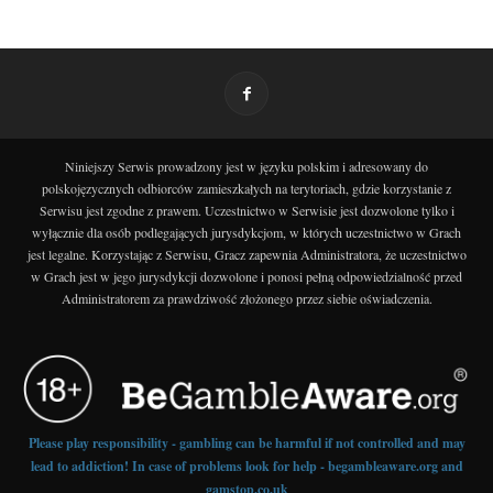
Niniejszy Serwis prowadzony jest w języku polskim i adresowany do
polskojęzycznych odbiorców zamieszkałych na terytoriach, gdzie korzystanie z
Serwisu jest zgodne z prawem. Uczestnictwo w Serwisie jest dozwolone tylko i
wyłącznie dla osób podlegających jurysdykcjom, w których uczestnictwo w Grach
jest legalne. Korzystając z Serwisu, Gracz zapewnia Administratora, że uczestnictwo
w Grach jest w jego jurysdykcji dozwolone i ponosi pełną odpowiedzialność przed
Administratorem za prawdziwość złożonego przez siebie oświadczenia.
Please play responsibility - gambling can be harmful if not controlled and may
lead to addiction! In case of problems look for help - begambleaware.org and
gamstop.co.uk