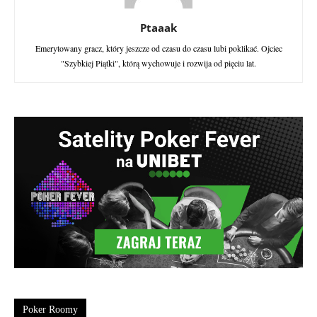
Ptaaak
Emerytowany gracz, który jeszcze od czasu do czasu lubi poklikać. Ojciec
"Szybkiej Piątki", którą wychowuje i rozwija od pięciu lat.
Poker Roomy