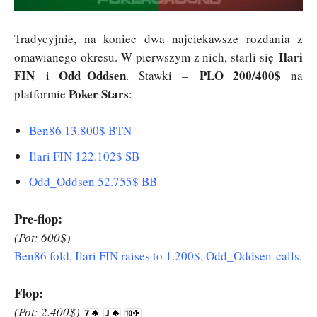
Tradycyjnie, na koniec dwa najciekawsze rozdania z
Ilari
omawianego okresu. W pierwszym z nich, starli się
FIN
Odd_Oddsen
PLO 200/400$
i
. Stawki –
na
Poker Stars
platformie
:
Ben86 13.800$ BTN
Ilari FIN 122.102$ SB
Odd_Oddsen 52.755$ BB
Pre-flop:
(Pot: 600$)
Ben86 fold, Ilari FIN raises to 1.200$, Odd_Oddsen calls.
Flop:
(Pot: 2.400$)