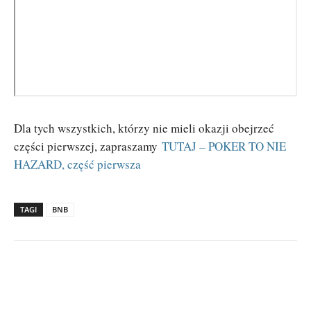
Dla tych wszystkich, którzy nie mieli okazji obejrzeć
części pierwszej, zapraszamy
TUTAJ – POKER TO NIE
HAZARD, część pierwsza
TAGI
BNB