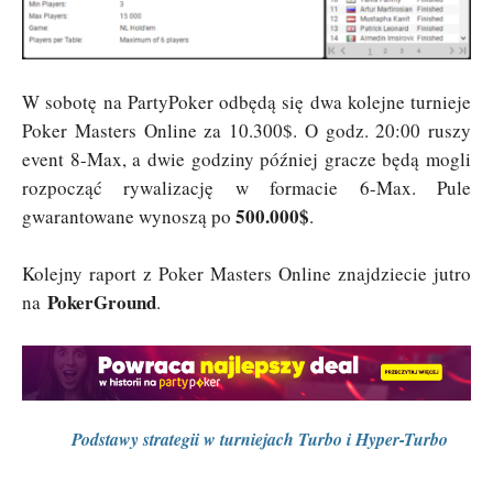
W sobotę na PartyPoker odbędą się dwa kolejne turnieje
Poker Masters Online za 10.300$. O godz. 20:00 ruszy
event 8-Max, a dwie godziny później gracze będą mogli
rozpocząć rywalizację w formacie 6-Max. Pule
500.000$
gwarantowane wynoszą po
.
Kolejny raport z Poker Masters Online znajdziecie jutro
PokerGround
na
.
Podstawy strategii w turniejach Turbo i Hyper-Turbo