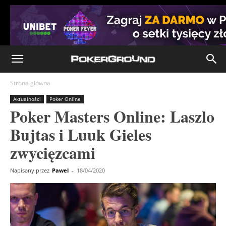
Strona główna
Aktualności
Poker Online
Poker Masters Online: Laszlo
Bujtas i Luuk Gieles
zwycięzcami
Napisany przez
Pawel
-
18/04/2020