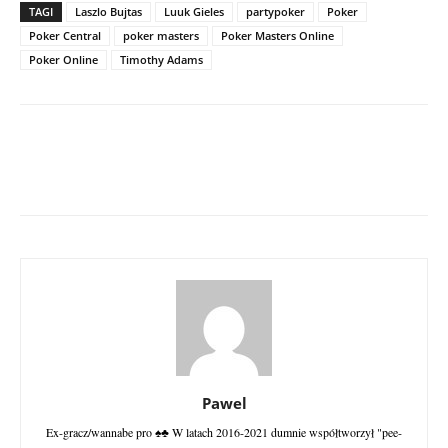
TAGI
Laszlo Bujtas
Luuk Gieles
partypoker
Poker
Poker Central
poker masters
Poker Masters Online
Poker Online
Timothy Adams
Pawel
Ex-gracz/wannabe pro ♠♣ W latach 2016-2021 dumnie współtworzył "pee-