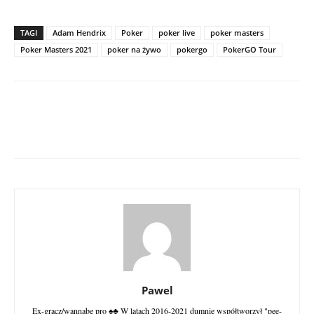
TAGI
Adam Hendrix
Poker
poker live
poker masters
Poker Masters 2021
poker na żywo
pokergo
PokerGO Tour
Pawel
Ex-gracz/wannabe pro ♠♣ W latach 2016-2021 dumnie współtworzył "pee-