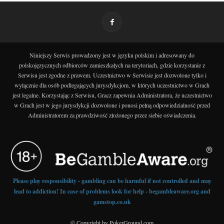
Niniejszy Serwis prowadzony jest w języku polskim i adresowany do
polskojęzycznych odbiorców zamieszkałych na terytoriach, gdzie korzystanie z
Serwisu jest zgodne z prawem. Uczestnictwo w Serwisie jest dozwolone tylko i
wyłącznie dla osób podlegających jurysdykcjom, w których uczestnictwo w Grach
jest legalne. Korzystając z Serwisu, Gracz zapewnia Administratora, że uczestnictwo
w Grach jest w jego jurysdykcji dozwolone i ponosi pełną odpowiedzialność przed
Administratorem za prawdziwość złożonego przez siebie oświadczenia.
Please play responsibility - gambling can be harmful if not controlled and may
lead to addiction! In case of problems look for help - begambleaware.org and
gamstop.co.uk
© Copyright by PokerGround.com