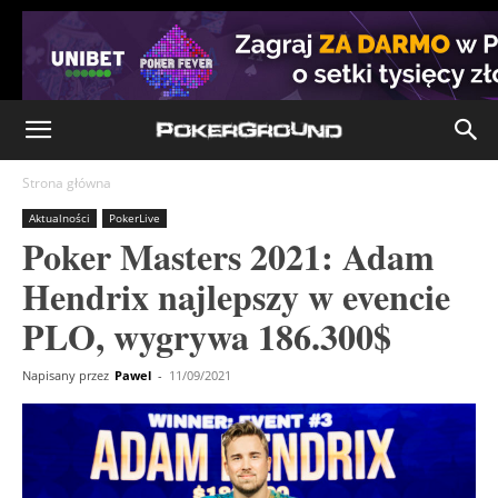
Strona główna
Aktualności
PokerLive
Poker Masters 2021: Adam
Hendrix najlepszy w evencie
PLO, wygrywa 186.300$
Napisany przez
Pawel
-
11/09/2021