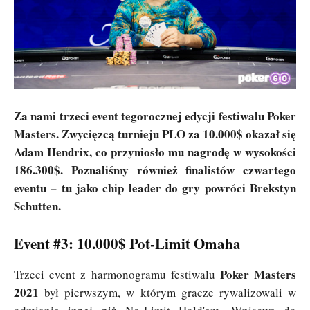
Za nami trzeci event tegorocznej edycji festiwalu Poker
Masters. Zwycięzcą turnieju PLO za 10.000$ okazał się
Adam Hendrix, co przyniosło mu nagrodę w wysokości
186.300$. Poznaliśmy również finalistów czwartego
eventu – tu jako chip leader do gry powróci Brekstyn
Schutten.
Event #3: 10.000$ Pot-Limit Omaha
Poker Masters
Trzeci event z harmonogramu festiwalu
2021
był pierwszym, w którym gracze rywalizowali w