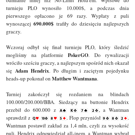
odmianie innej niż No-Limit Hold'em. Wpisowe do
turnieju PLO wynosiło 10.000$, a podczas dnia
pierwszego opłacono je 69 razy. Wypłaty z puli
690.000$
wynoszącej
trafiły do dziesięciu najlepszych
graczy.
Wczoraj odbył się finał turnieju PLO, który śledzić
PokerGO
mogliśmy na platformie
. Do rywalizacji
wróciło sześciu graczy, a najlepszym spośród nich okazał
Adam Hendrix
się
. Po długim i zaciętym pojedynku
Matthew Wantmana
heads-up pokonał on
.
Turniej zakończył się rozdaniem na blindach
100.000/200.000/BBA. Siedzący na buttonie Hendrix
przebił do 600.000 z
, a Wantman
sprawdził z
. Flop przyniósł
.
Wantman postawił zakład za 1,4 mln, czyli za wysokość
puli. Hendrix odpowiedział all-inem, a Wantman wybrał