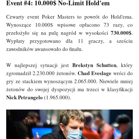
Event #4: 10.000$ No-Limit Hold'em
Czwarty event Poker Masters to powrót do Hold'ema.
Wynoszące 10.000$ wpisowe opłacono 73 razy, co
730.000$
przełożyło się na pulę nagród w wysokości
.
Wypłaty przygotowano dla 11 graczy, a sześciu
zawodników awansowało do finału.
Brekstyn Schutten
W najlepszej sytuacji jest
, który
Chad Eveslage
zgromadził 2.230.000 żetonów.
wróci do
gry ze stackiem wynoszącym 2.065.000. Niewiele mniej
żetonów do swojej dyspozycji ma trzeci w klasyfikacji
Nick Petrangelo
(1.965.000).