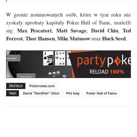
W gronie nominowanych osób, które w tym roku nie
zyskały aprobaty kapituły Poker Hall of Fame, znaleźli
Max Pescatori
Matt Savage
David Chiu
Ted
się:
,
,
,
Forrest
Thor Hansen
Mike Matusow
Huck Seed
,
,
oraz
.
ŹRÓDŁO
Pokernews.com
TAGI
David "Devilfish" Ulliot
Phil Ivey
Poker Hall of Fame