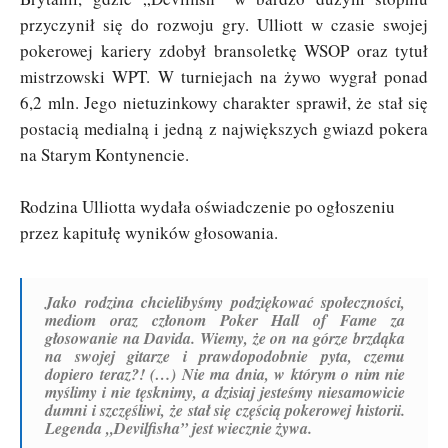
przyczynił się do rozwoju gry. Ulliott w czasie swojej
pokerowej kariery zdobył bransoletkę WSOP oraz tytuł
mistrzowski WPT. W turniejach na żywo wygrał ponad
6,2 mln. Jego nietuzinkowy charakter sprawił, że stał się
postacią medialną i jedną z największych gwiazd pokera
na Starym Kontynencie.
Rodzina Ulliotta wydała oświadczenie po ogłoszeniu
przez kapitułę wyników głosowania.
Jako rodzina chcielibyśmy podziękować społeczności,
mediom oraz członom Poker Hall of Fame za
głosowanie na Davida. Wiemy, że on na górze brzdąka
na swojej gitarze i prawdopodobnie pyta, czemu
dopiero teraz?! (…) Nie ma dnia, w którym o nim nie
myślimy i nie tęsknimy, a dzisiaj jesteśmy niesamowicie
dumni i szczęśliwi, że stał się częścią pokerowej historii.
Legenda „Devilfisha” jest wiecznie żywa.