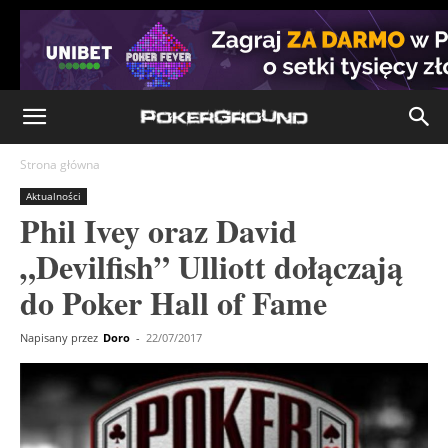
Strona główna
Aktualności
Phil Ivey oraz David
„Devilfish” Ulliott dołączają
do Poker Hall of Fame
Napisany przez
Doro
-
22/07/2017