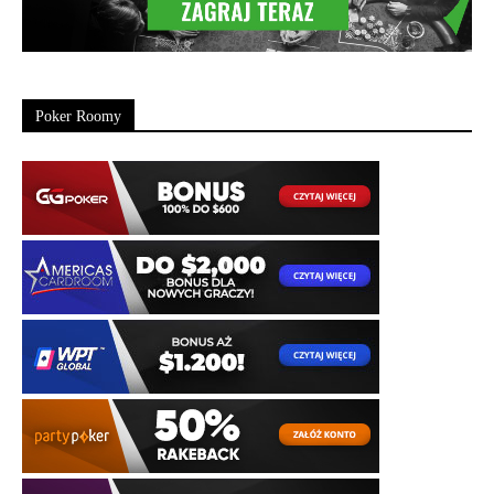
Poker Roomy