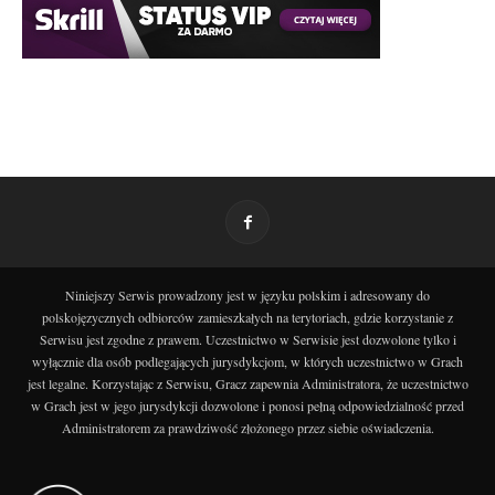
Niniejszy Serwis prowadzony jest w języku polskim i adresowany do
polskojęzycznych odbiorców zamieszkałych na terytoriach, gdzie korzystanie z
Serwisu jest zgodne z prawem. Uczestnictwo w Serwisie jest dozwolone tylko i
wyłącznie dla osób podlegających jurysdykcjom, w których uczestnictwo w Grach
jest legalne. Korzystając z Serwisu, Gracz zapewnia Administratora, że uczestnictwo
w Grach jest w jego jurysdykcji dozwolone i ponosi pełną odpowiedzialność przed
Administratorem za prawdziwość złożonego przez siebie oświadczenia.