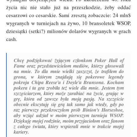
życia nic nie stało już na przeszkodzie, żeby oddać
cesarzowi co cesarskie. Sami zresztą zobaczcie: 24 mln$
wygranych w turniejach na żywo, 10 bransoletek WSOP,
dziesiątki (setki?) milionów dolarów wygranych w grach
cash.
Chcę podziękować żyjącym członkom Poker Hall of
Fame oraz przedstawicielom mediów, którzy głosowali
na mnie. To dla mnie wielki zaszczyt, że trafiłem do
grona, w którym znajdują się pokerowe legendy
pokroju Chipa Reese'a i Doyle'a Brunsona. Kocham
pokera i ta gra zrobiła też wiele dla mnie. Jestem tym
szczęściarzem, który może zarabiać na życie, grając w
grę, która od zawsze była moją pasją. Na szczęście
obecnie ekscytuję się grą tak samo jak wtedy, gdy po
raz pierwszy przekroczyłem prób Binion's Horseshoe,
aby wziąć udział w moim pierwszym turnieju WSOP.
Dziękuję mojej rodzinie, moim przyjaciołom oraz fanom
z całego świata, który wspierali mnie w trakcie mojej
kariery.