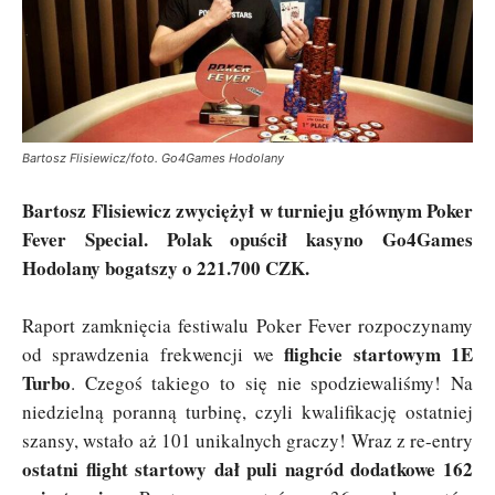
Bartosz Flisiewicz/foto. Go4Games Hodolany
Bartosz Flisiewicz zwyciężył w turnieju głównym Poker
Fever Special. Polak opuścił kasyno Go4Games
Hodolany bogatszy o 221.700 CZK.
Raport zamknięcia festiwalu Poker Fever rozpoczynamy
flighcie startowym 1E
od sprawdzenia frekwencji we
Turbo
. Czegoś takiego to się nie spodziewaliśmy! Na
niedzielną poranną turbinę, czyli kwalifikację ostatniej
szansy, wstało aż 101 unikalnych graczy! Wraz z re-entry
ostatni flight startowy dał puli nagród dodatkowe 162