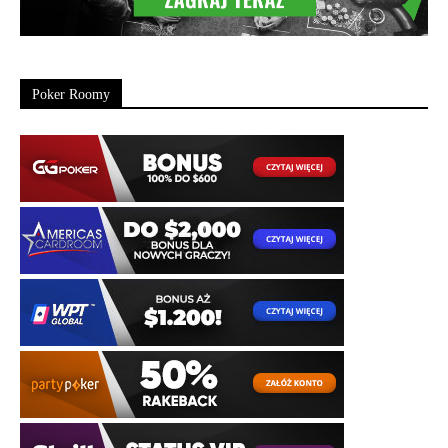
Poker Roomy