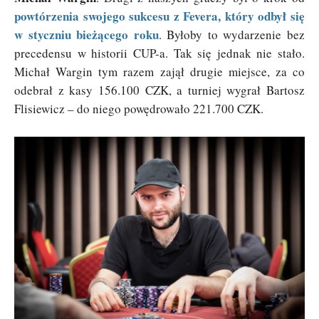
powtórzenia swojego sukcesu z Fevera, który odbył się
w styczniu bieżącego roku
. Byłoby to wydarzenie bez
precedensu w historii CUP-a. Tak się jednak nie stało.
Michał Wargin tym razem zajął drugie miejsce, za co
odebrał z kasy 156.100 CZK, a turniej wygrał Bartosz
Flisiewicz – do niego powędrowało 221.700 CZK.