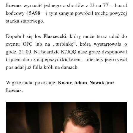
Lavaas
wyrzucił jednego z shortów z JJ na 77 – board
końcowy 45A98 – i tym samym powrócił trochę powyżej
stacka startowego.
Flaszeczki
Dopełnił się los
, który może teraz udać do
eventu OFC lub na „turbinkę”, która wystartowała o
godz. 21:00. Na boardzie K7JQQ nasz gracz dysponował
tripsem dam z najlepszym kickerem – niestety jego rywal
posiadał już fulla króli na damach.
Kocur
Adam
Nowak
W grze nadal pozostaje:
,
,
oraz
Lavaas
.