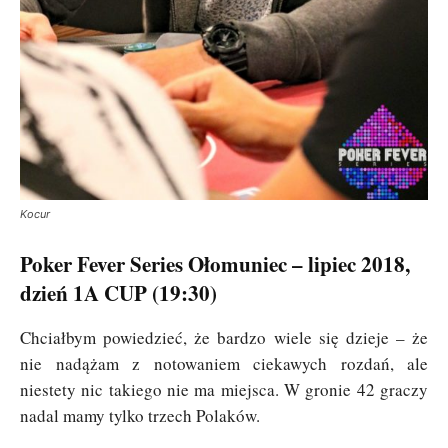
Kocur
Poker Fever Series Ołomuniec – lipiec 2018,
dzień 1A CUP (19:30)
Chciałbym powiedzieć, że bardzo wiele się dzieje – że
nie nadążam z notowaniem ciekawych rozdań, ale
niestety nic takiego nie ma miejsca. W gronie 42 graczy
nadal mamy tylko trzech Polaków.