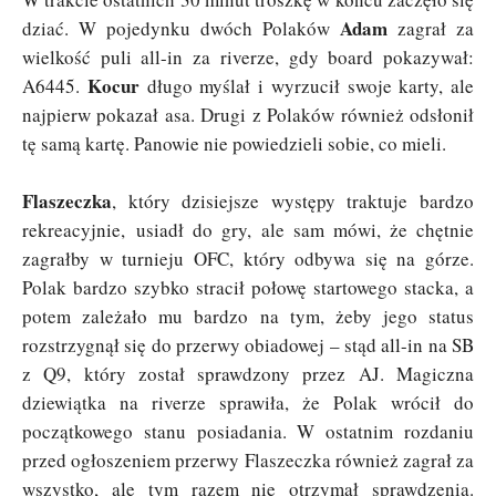
Adam
dziać. W pojedynku dwóch Polaków
zagrał za
wielkość puli all-in za riverze, gdy board pokazywał:
Kocur
A6445.
długo myślał i wyrzucił swoje karty, ale
najpierw pokazał asa. Drugi z Polaków również odsłonił
tę samą kartę. Panowie nie powiedzieli sobie, co mieli.
Flaszeczka
, który dzisiejsze występy traktuje bardzo
rekreacyjnie, usiadł do gry, ale sam mówi, że chętnie
zagrałby w turnieju OFC, który odbywa się na górze.
Polak bardzo szybko stracił połowę startowego stacka, a
potem zależało mu bardzo na tym, żeby jego status
rozstrzygnął się do przerwy obiadowej – stąd all-in na SB
z Q9, który został sprawdzony przez AJ. Magiczna
dziewiątka na riverze sprawiła, że Polak wrócił do
początkowego stanu posiadania. W ostatnim rozdaniu
przed ogłoszeniem przerwy Flaszeczka również zagrał za
wszystko, ale tym razem nie otrzymał sprawdzenia.