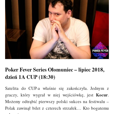
Poker Fever Series Ołomuniec – lipiec 2018,
dzień 1A CUP (18:30)
Satelita do CUP-a właśnie się zakończyła. Jednym z
Kocur
graczy, który wygrał w niej wejściówkę, jest
.
Możemy odtrąbić pierwszy polski sukces na festiwalu –
Polak zawinął bilet z czterech strzałek… Kto bogatemu