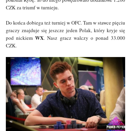
CZK za triumf w turnieju.
Do końca dobiega też turniej w OFC. Tam w stawce pięciu
graczy znajduje się jeszcze jeden Polak, który kryje się
WX
pod nickiem
. Nasz gracz walczy o ponad 33.000
CZK.