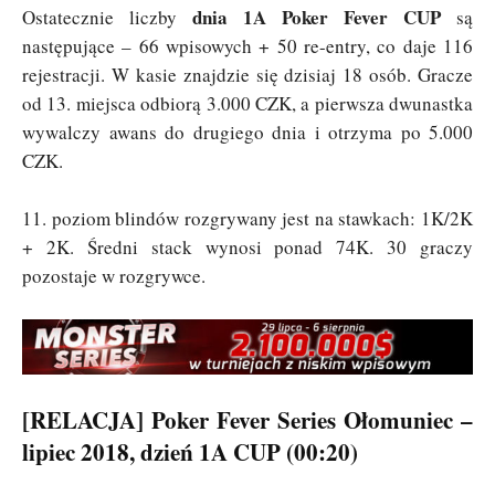
dnia 1A Poker Fever CUP
Ostatecznie liczby
są
następujące – 66 wpisowych + 50 re-entry, co daje 116
rejestracji. W kasie znajdzie się dzisiaj 18 osób. Gracze
od 13. miejsca odbiorą 3.000 CZK, a pierwsza dwunastka
wywalczy awans do drugiego dnia i otrzyma po 5.000
CZK.
11. poziom blindów rozgrywany jest na stawkach: 1K/2K
+ 2K. Średni stack wynosi ponad 74K. 30 graczy
pozostaje w rozgrywce.
[RELACJA] Poker Fever Series Ołomuniec –
lipiec 2018, dzień 1A CUP (00:20)