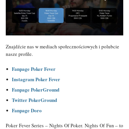
Znajdźcie nas w mediach społecznościowych i polubcie
nasze profile.
Fanpage Poker Fever
Instagram Poker Fever
Fanpage PokerGround
Twitter PokerGround
Fanpage Doro
Poker Fever Series – Nights Of Poker. Nights Of Fun – to