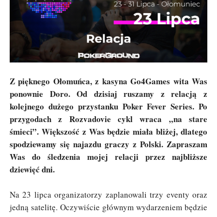
Z pięknego Ołomuńca, z kasyna Go4Games wita Was
ponownie Doro. Od dzisiaj ruszamy z relacją z
kolejnego dużego przystanku Poker Fever Series. Po
przygodach z Rozvadovie cykl wraca „na stare
śmieci”. Większość z Was będzie miała bliżej, dlatego
spodziewamy się najazdu graczy z Polski. Z
apraszam
Was do śledzenia mojej relacji przez najbliższe
dziewięć dni.
Na 23 lipca organizatorzy zaplanowali trzy eventy oraz
jedną satelitę. Oczywiście głównym wydarzeniem będzie