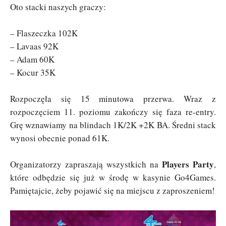
Oto stacki naszych graczy:
– Flaszeczka 102K
– Lavaas 92K
– Adam 60K
– Kocur 35K
Rozpoczęła się 15 minutowa przerwa. Wraz z
rozpoczęciem 11. poziomu zakończy się faza re-entry.
Grę wznawiamy na blindach 1K/2K +2K BA. Średni stack
wynosi obecnie ponad 61K.
Players Party
Organizatorzy zapraszają wszystkich na
,
które odbędzie się już w środę w kasynie Go4Games.
Pamiętajcie, żeby pojawić się na miejscu z zaproszeniem!