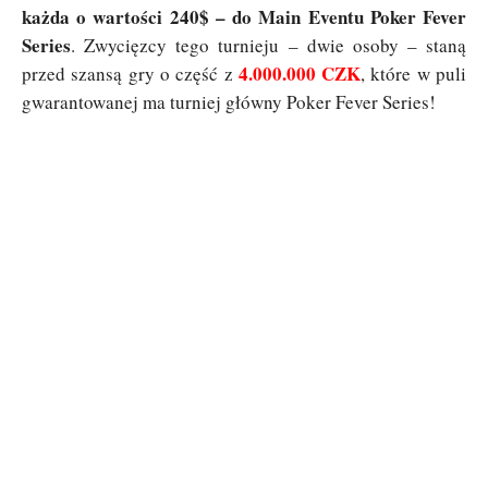
każda o wartości 240$ – do Main Eventu Poker Fever
Series
. Zwycięzcy tego turnieju – dwie osoby – staną
4.000.000 CZK
przed szansą gry o część z
, które w puli
gwarantowanej ma turniej główny Poker Fever Series!