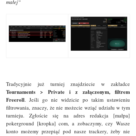
małej”
Tradycyjnie już turniej znajdziecie w zakładce
Tournaments > Private i z załączonym, filtrem
Freeroll
. Jeśli go nie widzicie po takim ustawieniu
filtrowania, znaczy, że nie możecie wziąć udziału w tym
turnieju. Zgłoście się na adres redakcja [małpa]
pokerground [kropka] com, a zobaczymy, czy Wasze
konto możemy przepiąć pod nasze trackery, żeby nie